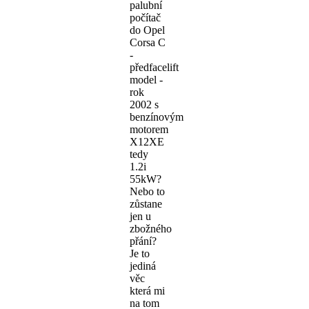
palubní
počítač
do Opel
Corsa C
-
předfacelift
model -
rok
2002 s
benzínovým
motorem
X12XE
tedy
1.2i
55kW?
Nebo to
zůstane
jen u
zbožného
přání?
Je to
jediná
věc
která mi
na tom