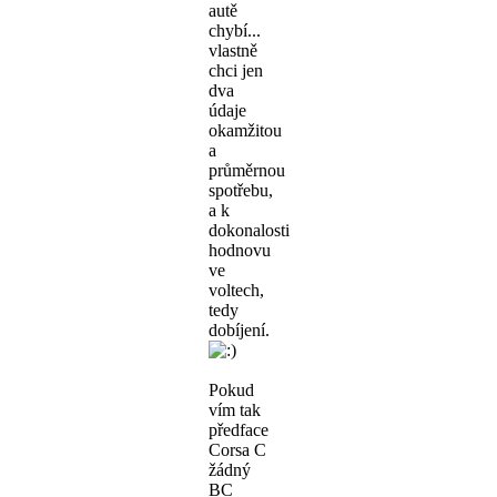
autě
chybí...
vlastně
chci jen
dva
údaje
okamžitou
a
průměrnou
spotřebu,
a k
dokonalosti
hodnovu
ve
voltech,
tedy
dobíjení.
Pokud
vím tak
předface
Corsa C
žádný
BC