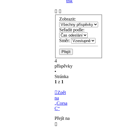
tisk
Zobrazit:
Seřadit podle:
Směr:
4
příspěvky
•
Stránka
1
z
1
Zpět
na
„Corsa
C“
Přejít na