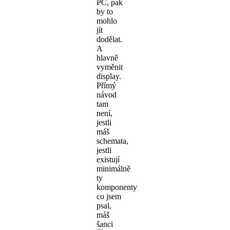
PC, pak
by to
mohlo
jít
dodělat.
A
hlavně
vyměnit
display.
Přímý
návod
tam
není,
jestli
máš
schemata,
jestli
existují
minimálně
ty
komponenty
co jsem
psal,
máš
šanci