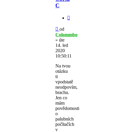
C
Citovat
Příspěvek
od
Colommbo
»
úte
14. led
2020
10:50:11
Na tvou
otázku
ti
vpodstatě
neodpovím,
brachu.
Jen co
mám
povědomosti
o
palubních
počítačích
v