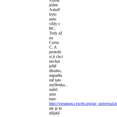
vyjma
jedne
AstraF
bylo
auto
vždy s
BC.
Tedy až
na
Corsu
C. A
protože
si ji chci
nechat
ještě
dlouho,
napadla
mě tato
myšlenka...
našel
sem
toto:
http://veramon.czweb.org/pp_univerzal.h
ale je to
nějaké