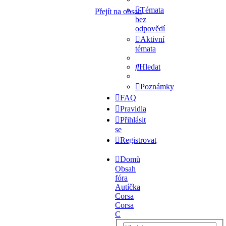
Témata
Přejít na obsah
bez
odpovědí
Aktivní
témata
Hledat
Poznámky
FAQ
Pravidla
Přihlásit
se
Registrovat
Domů
Obsah
fóra
Autíčka
Corsa
Corsa
C