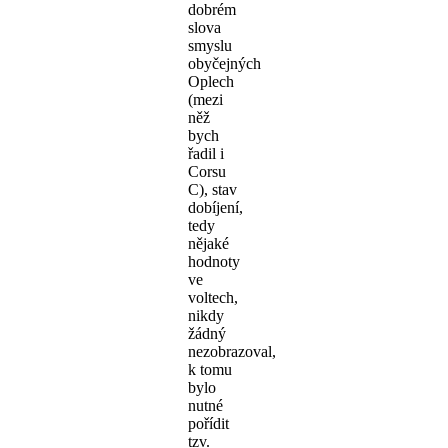
dobrém
slova
smyslu
obyčejných
Oplech
(mezi
něž
bych
řadil i
Corsu
C), stav
dobíjení,
tedy
nějaké
hodnoty
ve
voltech,
nikdy
žádný
nezobrazoval,
k tomu
bylo
nutné
pořídit
tzv.