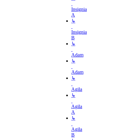
Insignia
A
↳
Insignia
B
↳
Adam
↳
Adam
↳
Agila
↳
Agila
A
↳
Agila
B