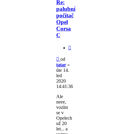
Re:
palubní
počítač
Opel
Corsa
C
Citovat
Příspěvek
od
tatar
»
úte 14.
led
2020
14:41:36
Ale
neee,
vozím
se v
Opelech
už 20
let... a