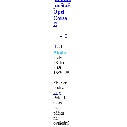
počítač
Opel
Corsa
C
Citovat
Příspěvek
od
Alzafir
»
čtv
23. led
2020
15:39:28
Zkus se
podívat
tady
Pokud
Corsa
má
páčku
na
ovládání