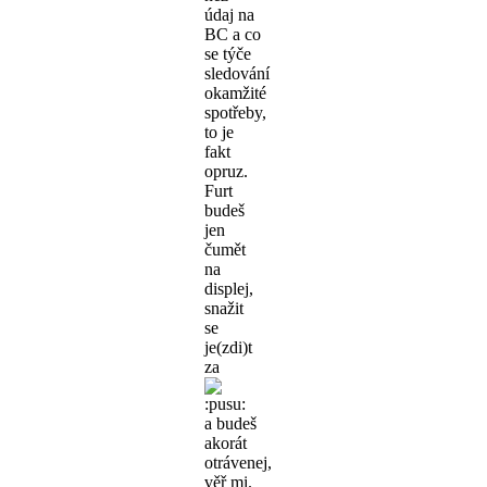
údaj na
BC a co
se týče
sledování
okamžité
spotřeby,
to je
fakt
opruz.
Furt
budeš
jen
čumět
na
displej,
snažit
se
je(zdi)t
za
a budeš
akorát
otrávenej,
věř mi.