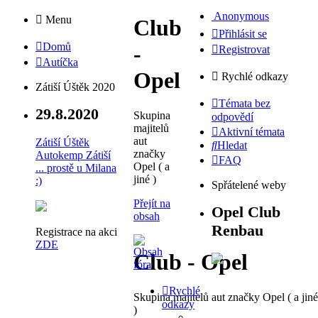
Anonymous
Menu
Club
Přihlásit se
Domů
-
Registrovat
Autíčka
Opel
Rychlé odkazy
Zátiší Úštěk 2020
Témata bez
29.8.2020
Skupina
odpovědí
majitelů
Aktivní témata
aut
Zátiší Úštěk
Hledat
značky
Autokemp Zátiší
FAQ
Opel ( a
... prostě u Milana
jiné )
:)
Spřátelené weby
Přejít na
Opel Club
obsah
Renbau
Registrace na akci
ZDE
Club - Opel
Rychlé
Skupina majitelů aut značky Opel ( a jiné
odkazy
)