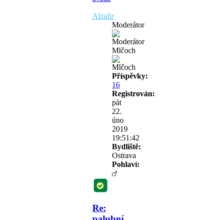
Alzafir
Moderátor
Mlčoch
Příspěvky:
16
Registrován:
pát
22.
úno
2019
19:51:42
Bydliště:
Ostrava
Pohlaví:
Re:
palubní