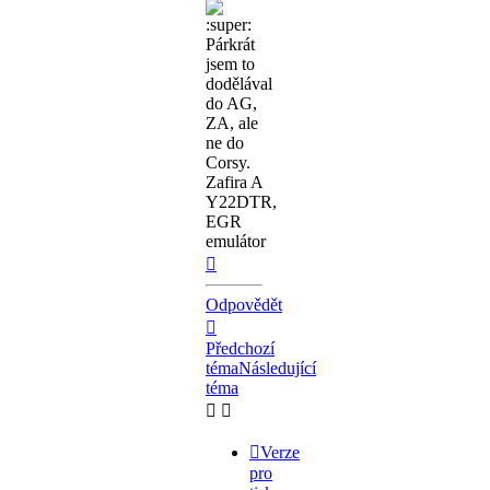
Párkrát
jsem to
dodělával
do AG,
ZA, ale
ne do
Corsy.
Zafira A
Y22DTR,
EGR
emulátor
Nahoru
Odpovědět
Předchozí
téma
Následující
téma
Verze
pro