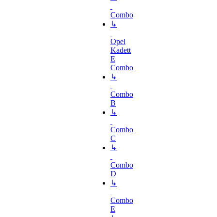
Combo
↳
Opel
Kadett
E
Combo
↳
Combo
B
↳
Combo
C
↳
Combo
D
↳
Combo
E