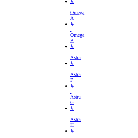
↳
Omega
A
↳
Omega
B
↳
Astra
↳
Astra
F
↳
Astra
G
↳
Astra
H
↳