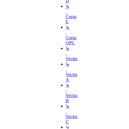
D
↳
Corsa
E
↳
Corsa
OPC
↳
Vectra
↳
Vectra
A
↳
Vectra
B
↳
Vectra
C
↳