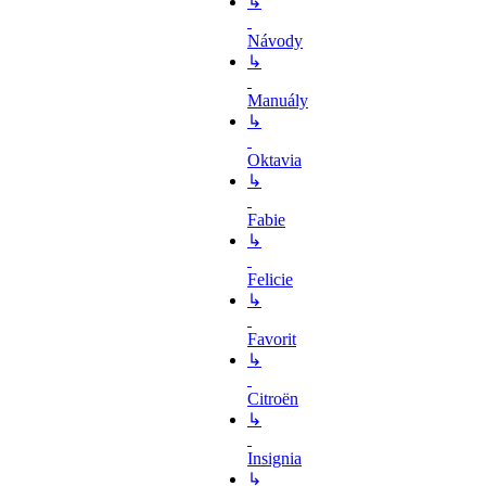
↳
Návody
↳
Manuály
↳
Oktavia
↳
Fabie
↳
Felicie
↳
Favorit
↳
Citroën
↳
Insignia
↳