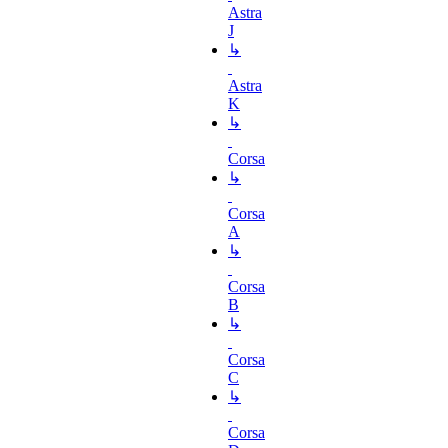
Astra
J
↳
Astra
K
↳
Corsa
↳
Corsa
A
↳
Corsa
B
↳
Corsa
C
↳
Corsa