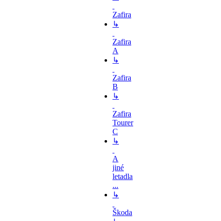
Zafira
↳
Zafira
A
↳
Zafira
B
↳
Zafira
Tourer
C
↳
A
jiné
letadla
...
↳
Škoda