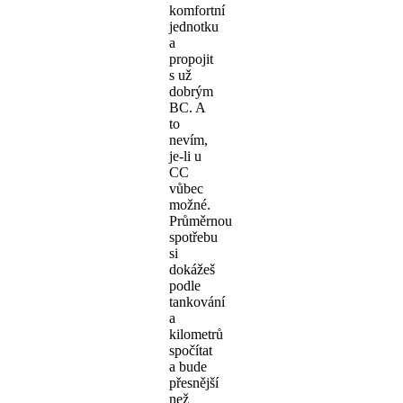
komfortní
jednotku
a
propojit
s už
dobrým
BC. A
to
nevím,
je-li u
CC
vůbec
možné.
Průměrnou
spotřebu
si
dokážeš
podle
tankování
a
kilometrů
spočítat
a bude
přesnější
než