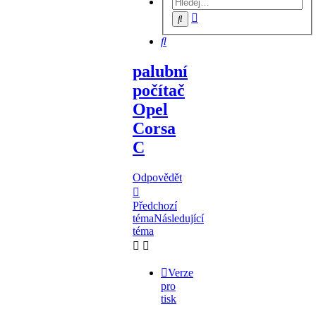
Pokročilé
Hledat
hledání
Hledat
palubní
počítač
Opel
Corsa
C
Odpovědět
Předchozí
téma
Následující
téma
Verze
pro
tisk