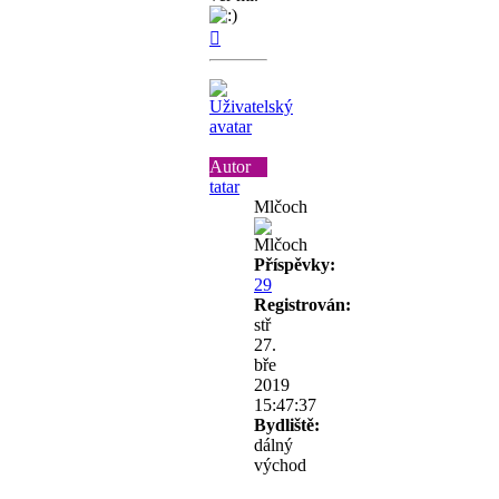
Nahoru
Autor
tatar
Mlčoch
Příspěvky:
29
Registrován:
stř
27.
bře
2019
15:47:37
Bydliště:
dálný
východ