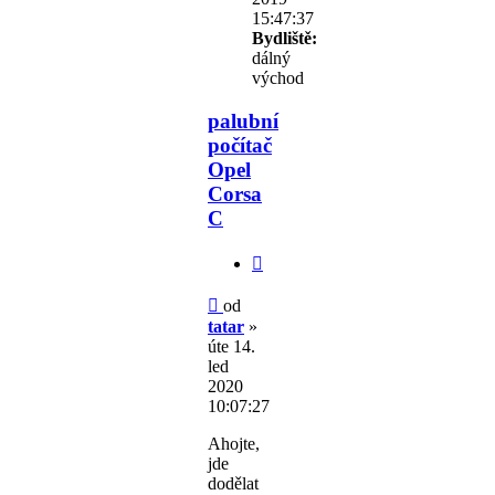
15:47:37
Bydliště:
dálný
východ
palubní
počítač
Opel
Corsa
C
Citovat
Příspěvek
od
tatar
»
úte 14.
led
2020
10:07:27
Ahojte,
jde
dodělat