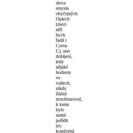
slova
smyslu
obyčejných
Oplech
(mezi
něž
bych
řadil i
Corsu
C), stav
dobíjení,
tedy
nějaké
hodnoty
ve
voltech,
nikdy
žádný
nezobrazoval,
k tomu
bylo
nutné
pořídit
tzv.
komfortní