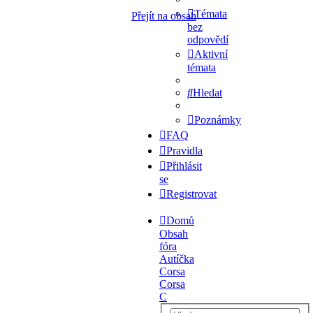
Témata
Přejít na obsah
bez
odpovědí
Aktivní
témata
Hledat
Poznámky
FAQ
Pravidla
Přihlásit
se
Registrovat
Domů
Obsah
fóra
Autíčka
Corsa
Corsa
C