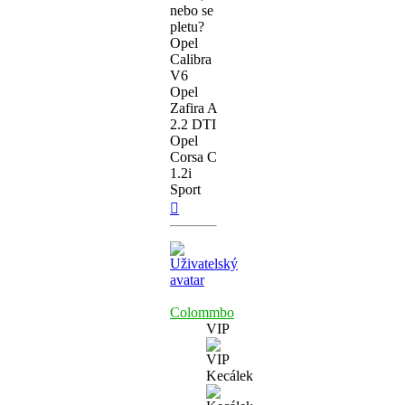
nebo se
pletu?
Opel
Calibra
V6
Opel
Zafira A
2.2 DTI
Opel
Corsa C
1.2i
Sport
Nahoru
Colommbo
VIP
Kecálek