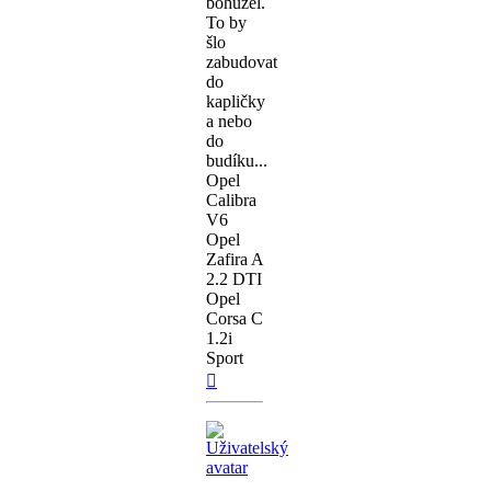
bohužel.
To by
šlo
zabudovat
do
kapličky
a nebo
do
budíku...
Opel
Calibra
V6
Opel
Zafira A
2.2 DTI
Opel
Corsa C
1.2i
Sport
Nahoru