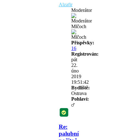
Alzafir
Moderátor
Mlčoch
Příspěvky:
16
Registrován:
pát
22.
úno
2019
19:51:42
Bydliště:
Ostrava
Pohlaví:
Re:
palubní