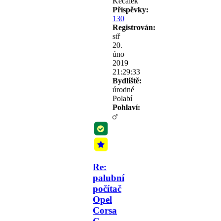
Příspěvky:
130
Registrován:
stř
20.
úno
2019
21:29:33
Bydliště:
úrodné
Polabí
Pohlaví:
Re:
palubní
počítač
Opel
Corsa