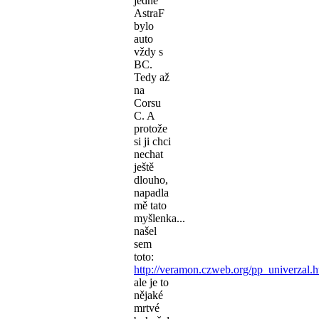
jedne
AstraF
bylo
auto
vždy s
BC.
Tedy až
na
Corsu
C. A
protože
si ji chci
nechat
ještě
dlouho,
napadla
mě tato
myšlenka...
našel
sem
toto:
http://veramon.czweb.org/pp_univerzal.h
ale je to
nějaké
mrtvé