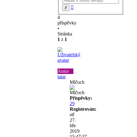
Pokročilé
Hledat
hledání
4
příspěvky
•
Stránka
1
z
1
Autor
tatar
Mlčoch
Příspěvky:
29
Registrován:
stř
27.
bře
2019
15:47:37