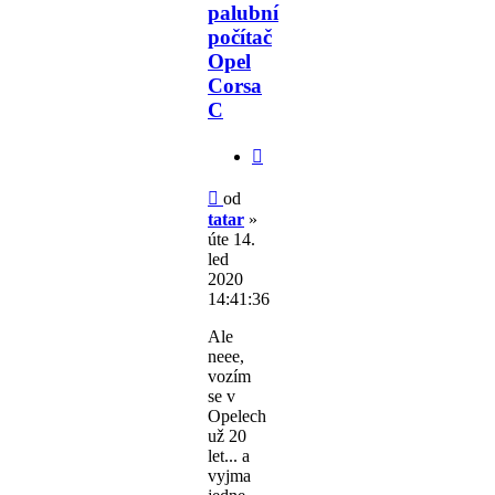
palubní
počítač
Opel
Corsa
C
Citovat
Příspěvek
od
tatar
»
úte 14.
led
2020
14:41:36
Ale
neee,
vozím
se v
Opelech
už 20
let... a
vyjma