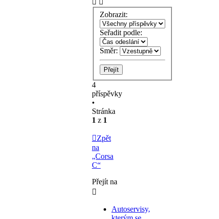
Zobrazit:
Seřadit podle:
Směr:
4
příspěvky
•
Stránka
1
z
1
Zpět
na
„Corsa
C“
Přejít na
Autoservisy,
kterým se