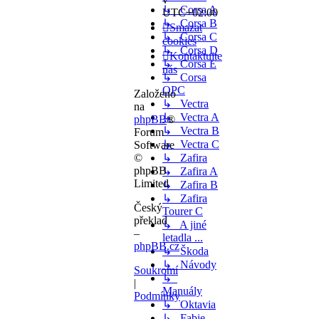
↳ Corsa A
UTC+02:00
↳ Corsa B
Smazat
↳ Corsa C
cookies
↳ Corsa D
Kontaktujte
↳ Corsa E
nás
↳ Corsa
OPC
Založeno
↳ Vectra
na
↳ Vectra A
phpBB
®
↳ Vectra B
Forum
↳ Vectra C
Software
©
↳ Zafira
phpBB
↳ Zafira A
Limited
↳ Zafira B
↳ Zafira
Český
Tourer C
překlad
↳ A jiné
–
letadla ...
phpBB.cz
↳ Škoda
↳ Návody
Soukromí
↳
|
Manuály
Podmínky
↳ Oktavia
↳ Fabie