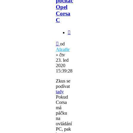
počítač
Opel
Corsa
C
Citovat
Příspěvek
od
Alzafir
»
čtv
23. led
2020
15:39:28
Zkus se
podívat
tady
Pokud
Corsa
má
páčku
na
ovládání
PC, pak