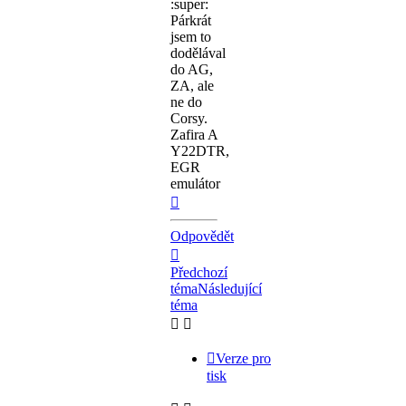
Párkrát
jsem to
dodělával
do AG,
ZA, ale
ne do
Corsy.
Zafira A
Y22DTR,
EGR
emulátor
Nahoru
Odpovědět
Předchozí
téma
Následující
téma
Verze pro
tisk