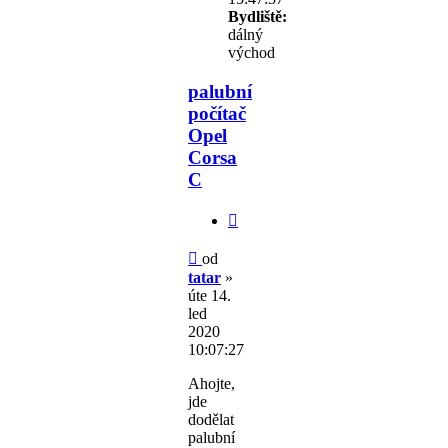
Bydliště:
dálný
východ
palubní
počítač
Opel
Corsa
C
Citovat
Příspěvek
od
tatar
»
úte 14.
led
2020
10:07:27
Ahojte,
jde
dodělat
palubní