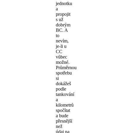
jednotku
a
propojit
s už
dobrým
BC. A
to
nevím,
je-li u
CC
vůbec
možné.
Průměrnou
spotřebu
si
dokážeš
podle
tankování
a
kilometrů
spočítat
a bude
přesnější
než
údaj na