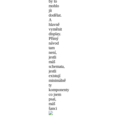
by to
mohlo
jít
dodělat.
A
hlavně
vyměnit
display.
Přímý
návod
tam
není,
jestli
máš
schemata,
jestli
existují
minimálně
ty
komponenty
co jsem
psal,
máš
šanci