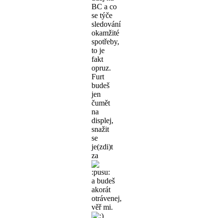
BC a co
se týče
sledování
okamžité
spotřeby,
to je
fakt
opruz.
Furt
budeš
jen
čumět
na
displej,
snažit
se
je(zdi)t
za
a budeš
akorát
otrávenej,
věř mi.