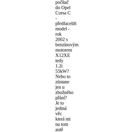
počítač
do Opel
Corsa C
-
předfacelift
model -
rok
2002 s
benzínovým
motorem
X12XE
tedy
1.2i
55kW?
Nebo to
zůstane
jen u
zbožného
přání?
Je to
jediná
věc
která mi
na tom
autě