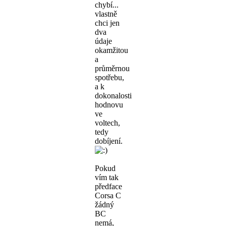
chybí...
vlastně
chci jen
dva
údaje
okamžitou
a
průměrnou
spotřebu,
a k
dokonalosti
hodnovu
ve
voltech,
tedy
dobíjení.
Pokud
vím tak
předface
Corsa C
žádný
BC
nemá,