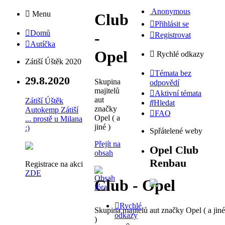
Anonymous
Menu
Club
Přihlásit se
Domů
-
Registrovat
Autíčka
Opel
Rychlé odkazy
Zátiší Úštěk 2020
Témata bez
29.8.2020
Skupina
odpovědí
majitelů
Aktivní témata
aut
Zátiší Úštěk
Hledat
značky
Autokemp Zátiší
FAQ
Opel ( a
... prostě u Milana
jiné )
:)
Spřátelené weby
Přejít na
Opel Club
obsah
Renbau
Registrace na akci
ZDE
Club - Opel
Rychlé
Skupina majitelů aut značky Opel ( a jiné
odkazy
)