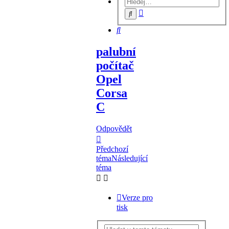
Pokročilé
Hledat
hledání
Hledat
palubní
počítač
Opel
Corsa
C
Odpovědět
Předchozí
téma
Následující
téma
Verze pro
tisk