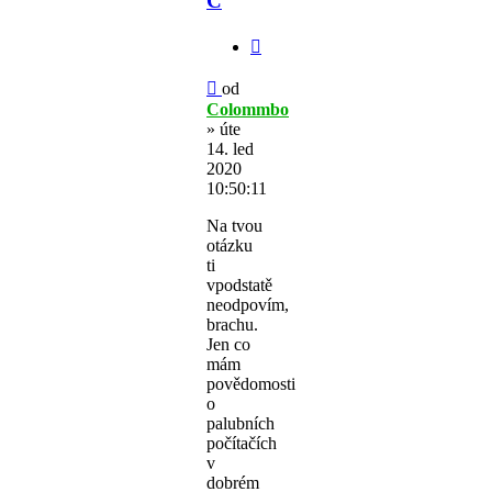
C
Citovat
Příspěvek
od
Colommbo
»
úte
14. led
2020
10:50:11
Na tvou
otázku
ti
vpodstatě
neodpovím,
brachu.
Jen co
mám
povědomosti
o
palubních
počítačích
v
dobrém