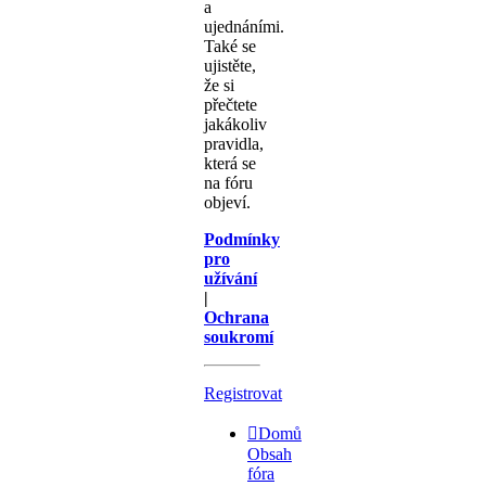
a
ujednáními.
Také se
ujistěte,
že si
přečtete
jakákoliv
pravidla,
která se
na fóru
objeví.
Podmínky
pro
užívání
|
Ochrana
soukromí
Registrovat
Domů
Obsah
fóra