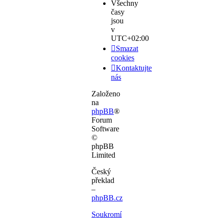
Všechny
časy
jsou
v
UTC+02:00
Smazat
cookies
Kontaktujte
nás
Založeno
na
phpBB
®
Forum
Software
©
phpBB
Limited
Český
překlad
–
phpBB.cz
Soukromí