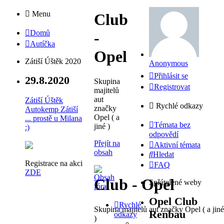
Menu
Club
Domů
-
Autíčka
Opel
Zátiší Úštěk 2020
Anonymous
Přihlásit se
29.8.2020
Skupina
Registrovat
majitelů
aut
Zátiší Úštěk
Rychlé odkazy
značky
Autokemp Zátiší
Opel ( a
... prostě u Milana
Témata bez
jiné )
:)
odpovědí
Přejít na
Aktivní témata
obsah
Hledat
Registrace na akci
FAQ
ZDE
Club - Opel
Spřátelené weby
Opel Club
Rychlé
Skupina majitelů aut značky Opel ( a jiné
Renbau
odkazy
)