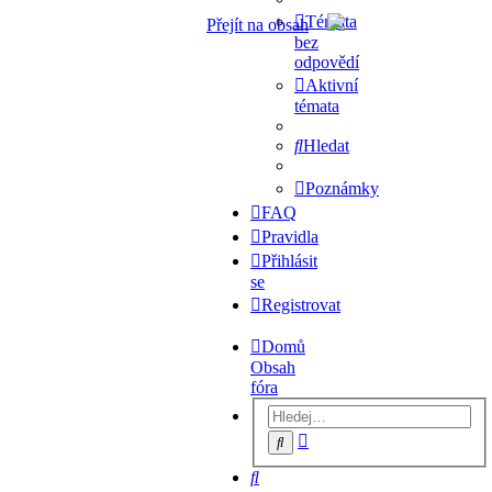
Témata
Přejít na obsah
bez
odpovědí
Aktivní
témata
Hledat
Poznámky
FAQ
Pravidla
Přihlásit
se
Registrovat
Domů
Obsah
fóra
Pokročilé
Hledat
hledání
Hledat