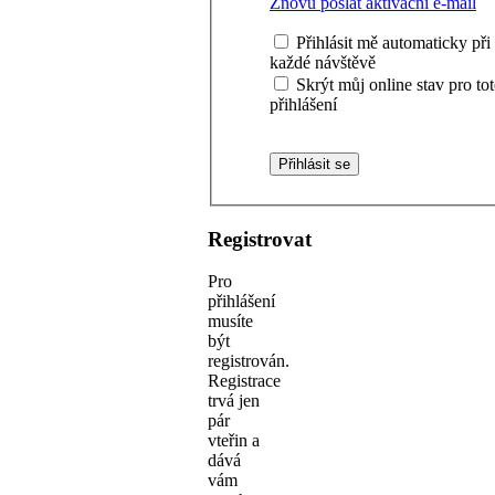
Znovu poslat aktivační e-mail
Přihlásit mě automaticky při
každé návštěvě
Skrýt můj online stav pro to
přihlášení
Registrovat
Pro
přihlášení
musíte
být
registrován.
Registrace
trvá jen
pár
vteřin a
dává
vám