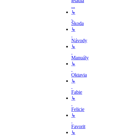
letadla
...
↳
Škoda
↳
Návody
↳
Manuály
↳
Oktavia
↳
Fabie
↳
Felicie
↳
Favorit
↳