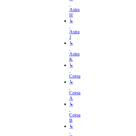
Astra
H
↳
Astra
J
↳
Astra
K
↳
Corsa
↳
Corsa
A
↳
Corsa
B
↳