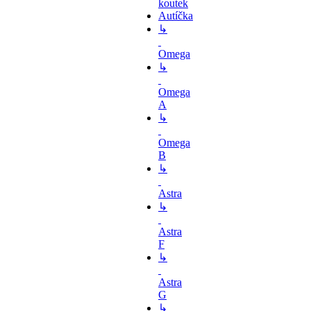
koutek
Autíčka
↳
Omega
↳
Omega
A
↳
Omega
B
↳
Astra
↳
Astra
F
↳
Astra
G
↳