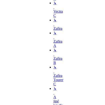
↳
Vectra
C
↳
Zafira
↳
Zafira
A
↳
Zafira
B
↳
Zafira
Tourer
C
↳
A
jiné