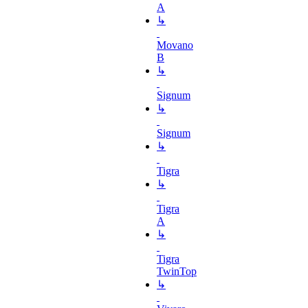
A
↳
Movano
B
↳
Signum
↳
Signum
↳
Tigra
↳
Tigra
A
↳
Tigra
TwinTop
↳