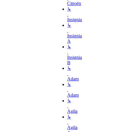
Citroën
↳
Insignia
↳
Insignia
A
↳
Insignia
B
↳
Adam
↳
Adam
↳
Agila
↳
Agila