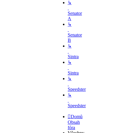
↳
Senator
A
↳
Senator
B
↳
Sintra
↳
Sintra
↳
Speedster
↳
Speedster
Domů
Obsah
fóra
Všechny