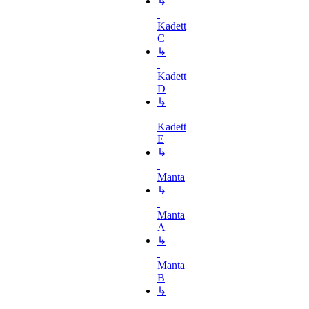
↳
Kadett
C
↳
Kadett
D
↳
Kadett
E
↳
Manta
↳
Manta
A
↳
Manta
B
↳