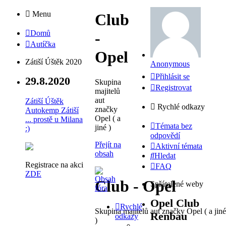
Menu
Club
Domů
-
Autíčka
Opel
Zátiší Úštěk 2020
Anonymous
Přihlásit se
29.8.2020
Skupina
Registrovat
majitelů
aut
Zátiší Úštěk
Rychlé odkazy
značky
Autokemp Zátiší
Opel ( a
... prostě u Milana
Témata bez
jiné )
:)
odpovědí
Přejít na
Aktivní témata
obsah
Hledat
Registrace na akci
FAQ
ZDE
Club - Opel
Spřátelené weby
Opel Club
Rychlé
Skupina majitelů aut značky Opel ( a jiné
Renbau
odkazy
)