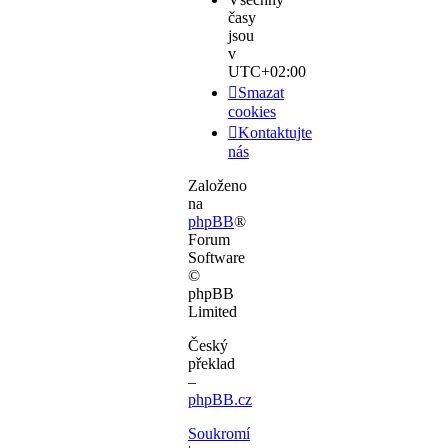
časy
jsou
v
UTC+02:00
Smazat
cookies
Kontaktujte
nás
Založeno
na
phpBB
®
Forum
Software
©
phpBB
Limited
Český
překlad
–
phpBB.cz
Soukromí