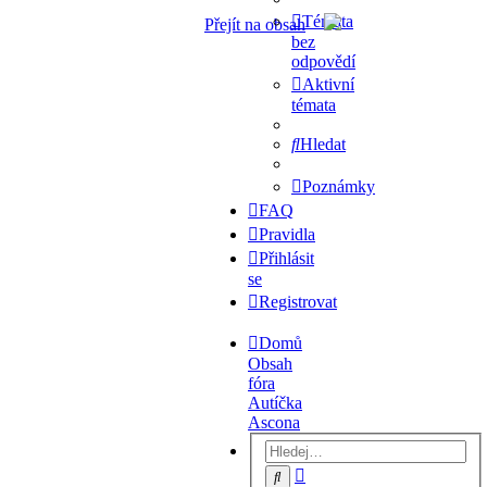
Témata
Přejít na obsah
bez
odpovědí
Aktivní
témata
Hledat
Poznámky
FAQ
Pravidla
Přihlásit
se
Registrovat
Domů
Obsah
fóra
Autíčka
Ascona
Pokročilé
Hledat