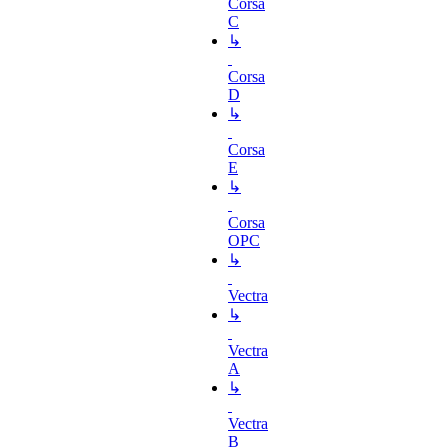
Corsa
C
↳
Corsa
D
↳
Corsa
E
↳
Corsa
OPC
↳
Vectra
↳
Vectra
A
↳
Vectra
B