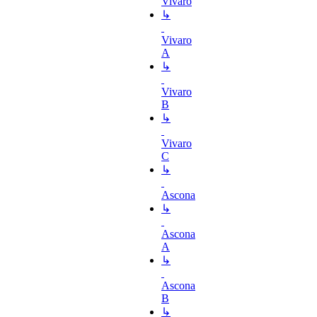
Vivaro
↳
Vivaro
A
↳
Vivaro
B
↳
Vivaro
C
↳
Ascona
↳
Ascona
A
↳
Ascona
B
↳