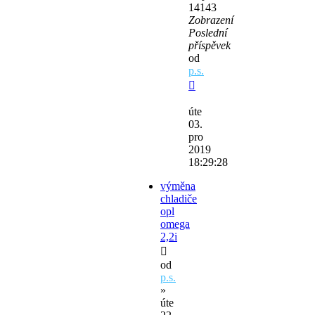
14143
Zobrazení
Poslední
příspěvek
od
p.s.
úte
03.
pro
2019
18:29:28
výměna
chladiče
opl
omega
2,2i
od
p.s.
»
úte