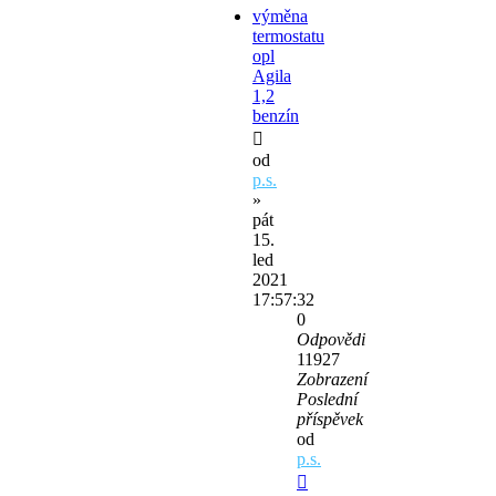
výměna
termostatu
opl
Agila
1,2
benzín
od
p.s.
»
pát
15.
led
2021
17:57:32
0
Odpovědi
11927
Zobrazení
Poslední
příspěvek
od
p.s.