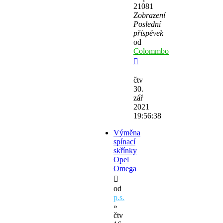
21081
Zobrazení
Poslední
příspěvek
od
Colommbo
čtv
30.
zář
2021
19:56:38
Výměna
spínací
skřínky
Opel
Omega
od
p.s.
»
čtv