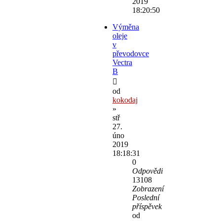
2019
18:20:50
Výměna
oleje
v
převodovce
Vectra
B
od
kokodaj
»
stř
27.
úno
2019
18:18:31
0
Odpovědi
13108
Zobrazení
Poslední
příspěvek
od