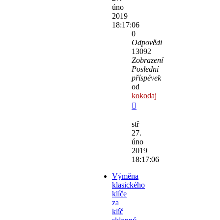
úno
2019
18:17:06
0
Odpovědi
13092
Zobrazení
Poslední
příspěvek
od
kokodaj
stř
27.
úno
2019
18:17:06
Výměna
klasického
klíče
za
klíč