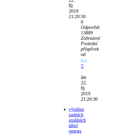
22.
říj
2019
21:20:30
0
Odpovědi
13889
Zobrazení
Poslední
příspěvek
od
p.s.
úte
22.
říj
2019
21:20:30
výměna
zadních
axiálních
táhel
omega