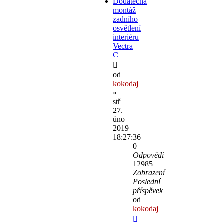
Dodatečná
montáž
zadního
osvětlení
interiéru
Vectra
C
od
kokodaj
»
stř
27.
úno
2019
18:27:36
0
Odpovědi
12985
Zobrazení
Poslední
příspěvek
od
kokodaj