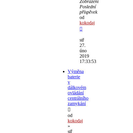
Zobrazení
Poslední
příspěvek
od
kokodaj
stř
27.
úno
2019
17:33:53
Výměna
baterie
v
dálkovém
ovládání
centrálního
zamykání
od
kokodaj
»
stř