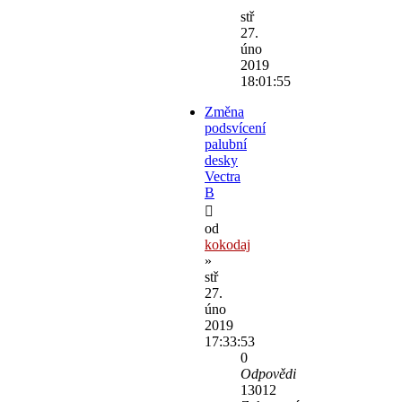
stř
27.
úno
2019
18:01:55
Změna
podsvícení
palubní
desky
Vectra
B
od
kokodaj
»
stř
27.
úno
2019
17:33:53
0
Odpovědi
13012