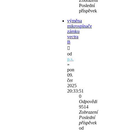
Zobrazení
Poslední
příspěvek
výměna
mikrospínače
zámku
vectra
B
od
p.s.
»
pon
09.
čer
2025
20:33:51
0
Odpovědi
9514
Zobrazení
Poslední
příspěvek
od