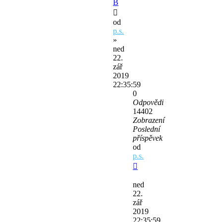
B
od
p.s.
»
ned
22.
zář
2019
22:35:59
0
Odpovědi
14402
Zobrazení
Poslední
příspěvek
od
p.s.
ned
22.
zář
2019
22:35:59