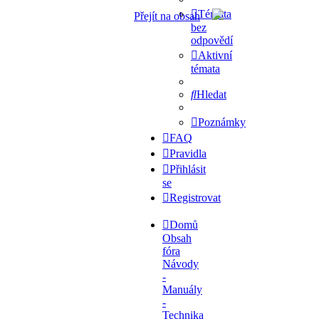
Témata
Přejít na obsah
bez
odpovědí
Aktivní
témata
Hledat
Poznámky
FAQ
Pravidla
Přihlásit
se
Registrovat
Domů
Obsah
fóra
Návody
-
Manuály
-
Technika