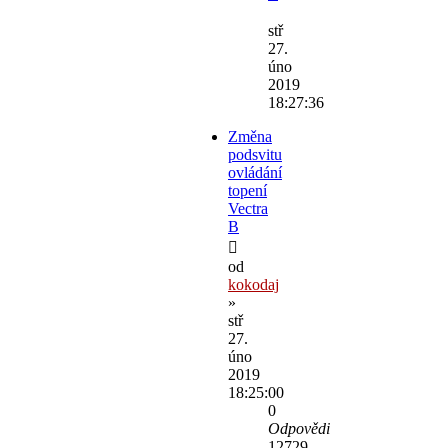
stř
27.
úno
2019
18:27:36
Změna
podsvitu
ovládání
topení
Vectra
B
od
kokodaj
»
stř
27.
úno
2019
18:25:00
0
Odpovědi
12729