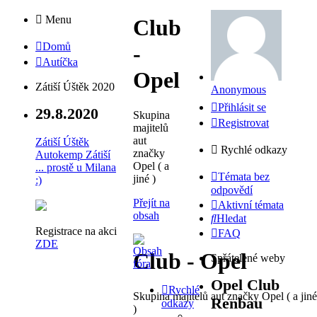
Menu
Club
Domů
-
Autíčka
Opel
Zátiší Úštěk 2020
Anonymous
Přihlásit se
29.8.2020
Skupina
Registrovat
majitelů
aut
Zátiší Úštěk
Rychlé odkazy
značky
Autokemp Zátiší
Opel ( a
... prostě u Milana
Témata bez
jiné )
:)
odpovědí
Přejít na
Aktivní témata
obsah
Hledat
Registrace na akci
FAQ
ZDE
Club - Opel
Spřátelené weby
Opel Club
Rychlé
Skupina majitelů aut značky Opel ( a jiné
Renbau
odkazy
)