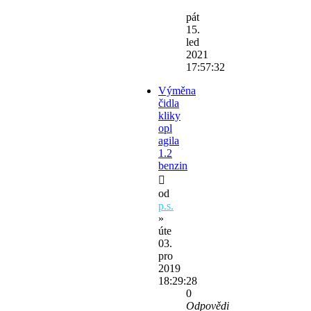
pát
15.
led
2021
17:57:32
Výměna
čidla
kliky
opl
agila
1.2
benzin
od
p.s.
»
úte
03.
pro
2019
18:29:28
0
Odpovědi