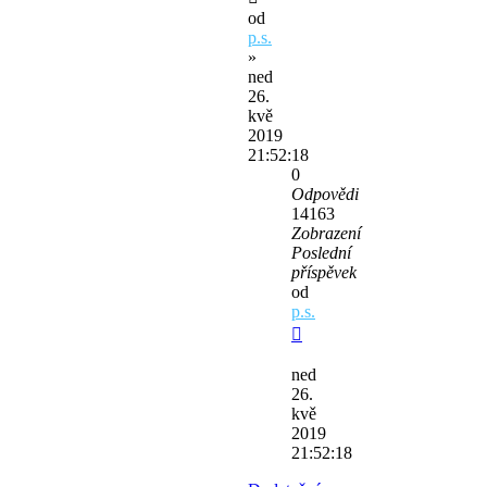
od
p.s.
»
ned
26.
kvě
2019
21:52:18
0
Odpovědi
14163
Zobrazení
Poslední
příspěvek
od
p.s.
ned
26.
kvě
2019
21:52:18