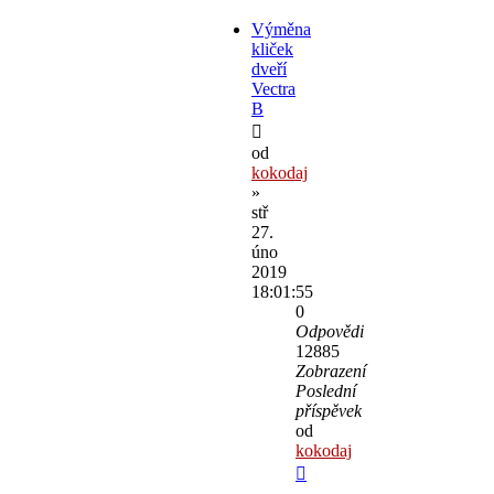
Výměna
kliček
dveří
Vectra
B
od
kokodaj
»
stř
27.
úno
2019
18:01:55
0
Odpovědi
12885
Zobrazení
Poslední
příspěvek
od
kokodaj