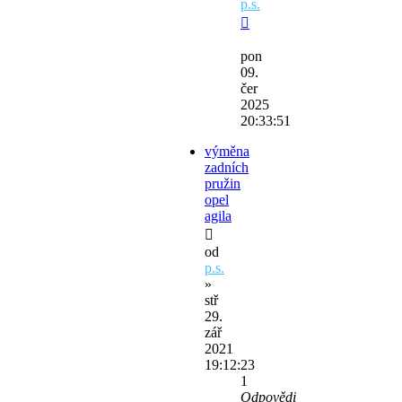
p.s.
pon
09.
čer
2025
20:33:51
výměna
zadních
pružin
opel
agila
od
p.s.
»
stř
29.
zář
2021
19:12:23
1
Odpovědi