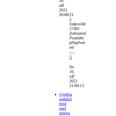
16.
zář
2021
20:08:21
2
Odpovědi
17491
Zobrazení
Poslední
příspěvek
od
p.s.
čtv
16.
zář
2021
21:00:13
výměna
zadních
brzd
opel
omega