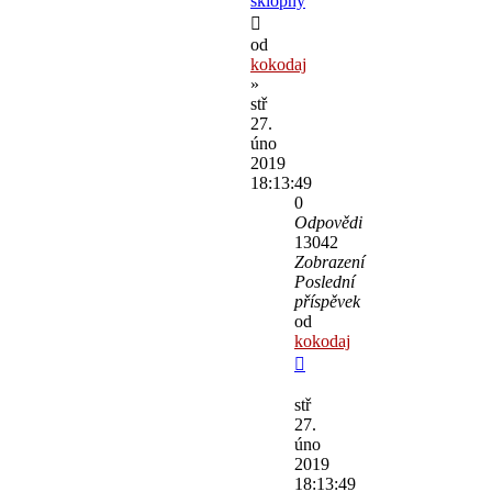
sklopný
od
kokodaj
»
stř
27.
úno
2019
18:13:49
0
Odpovědi
13042
Zobrazení
Poslední
příspěvek
od
kokodaj
stř
27.
úno
2019
18:13:49