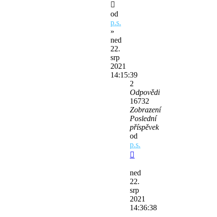
od
p.s.
»
ned
22.
srp
2021
14:15:39
2
Odpovědi
16732
Zobrazení
Poslední
příspěvek
od
p.s.
ned
22.
srp
2021
14:36:38