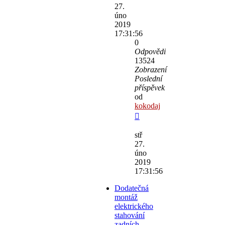
27.
úno
2019
17:31:56
0
Odpovědi
13524
Zobrazení
Poslední
příspěvek
od
kokodaj
stř
27.
úno
2019
17:31:56
Dodatečná
montáž
elektrického
stahování
zadních