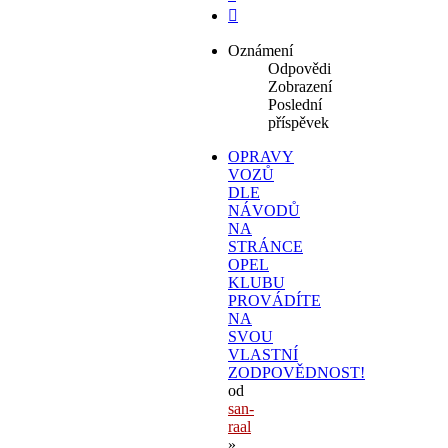
Další
Oznámení
Odpovědi
Zobrazení
Poslední
příspěvek
OPRAVY
VOZŮ
DLE
NÁVODŮ
NA
STRÁNCE
OPEL
KLUBU
PROVÁDÍTE
NA
SVOU
VLASTNÍ
ZODPOVĚDNOST!
od
san-
raal
»