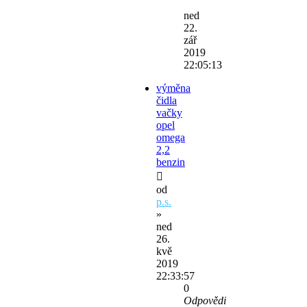
ned
22.
zář
2019
22:05:13
výměna
čidla
vačky
opel
omega
2,2
benzin
od
p.s.
»
ned
26.
kvě
2019
22:33:57
0
Odpovědi