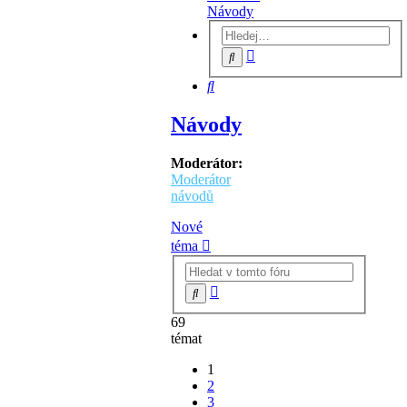
Návody
Pokročilé
Hledat
hledání
Hledat
Návody
Moderátor:
Moderátor
návodů
Nové
téma
Pokročilé
Hledat
hledání
69
témat
1
2
3