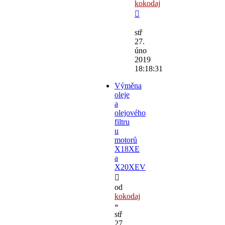
kokodaj
stř
27.
úno
2019
18:18:31
Výměna
oleje
a
olejového
filtru
u
motorů
X18XE
a
X20XEV
od
kokodaj
»
stř
27.