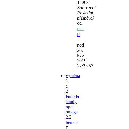
14293
Zobrazení
Poslední
příspěvek
od
p.s.
ned
26.
kvě
2019
22:33:57
výměna
1
a
2
lambda
sondy
opel
omega
2,2
benzin