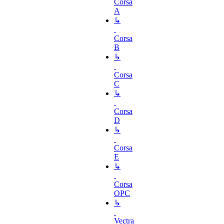
Corsa
A
↳
Corsa
B
↳
Corsa
C
↳
Corsa
D
↳
Corsa
E
↳
Corsa
OPC
↳
Vectra