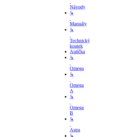
Návody
↳
Manuály
↳
Technický
koutek
Autíčka
↳
Omega
↳
Omega
A
↳
Omega
B
↳
Astra
↳