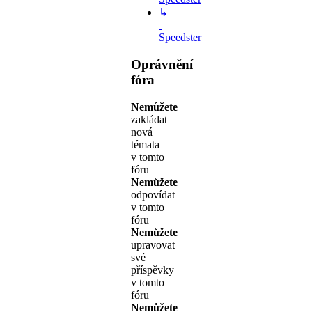
↳
Speedster
Oprávnění
fóra
Nemůžete
zakládat
nová
témata
v tomto
fóru
Nemůžete
odpovídat
v tomto
fóru
Nemůžete
upravovat
své
příspěvky
v tomto
fóru
Nemůžete