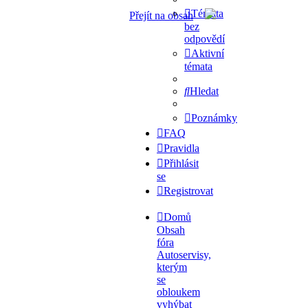
Témata
Přejít na obsah
bez
odpovědí
Aktivní
témata
Hledat
Poznámky
FAQ
Pravidla
Přihlásit
se
Registrovat
Domů
Obsah
fóra
Autoservisy,
kterým
se
obloukem
vyhýbat