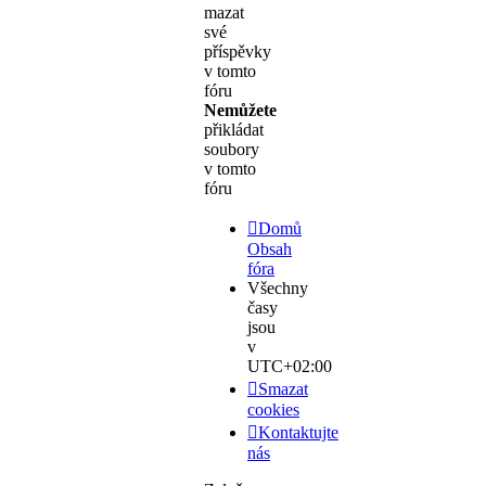
mazat
své
příspěvky
v tomto
fóru
Nemůžete
přikládat
soubory
v tomto
fóru
Domů
Obsah
fóra
Všechny
časy
jsou
v
UTC+02:00
Smazat
cookies
Kontaktujte
nás