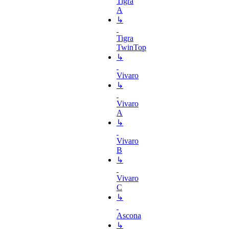
Tigra
A
↳
Tigra
TwinTop
↳
Vivaro
↳
Vivaro
A
↳
Vivaro
B
↳
Vivaro
C
↳
Ascona
↳