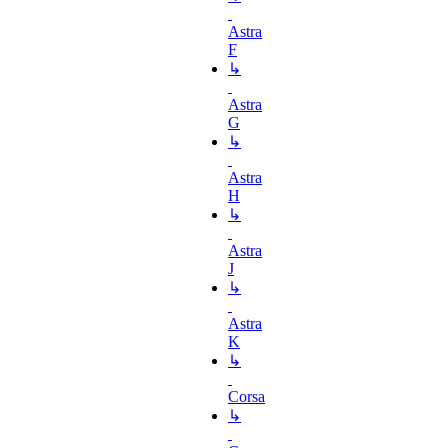
Astra
F
↳
Astra
G
↳
Astra
H
↳
Astra
J
↳
Astra
K
↳
Corsa
↳