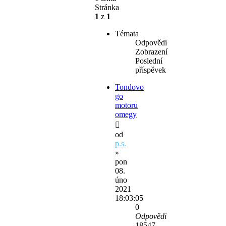
Stránka
1
z
1
Témata
Odpovědi
Zobrazení
Poslední
příspěvek
Tondovo
go
motoru
omegy
od
p.s.
»
pon
08.
úno
2021
18:03:05
0
Odpovědi
18547