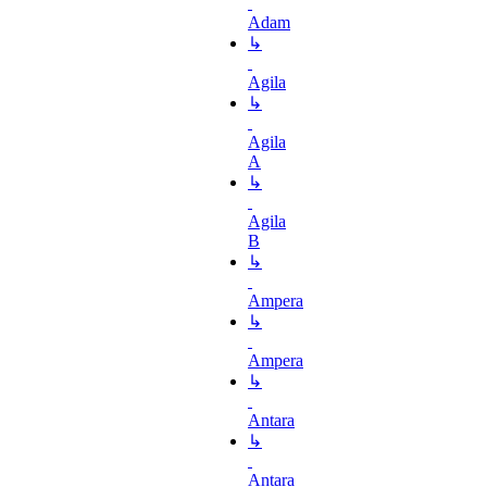
Adam
↳
Agila
↳
Agila
A
↳
Agila
B
↳
Ampera
↳
Ampera
↳
Antara
↳
Antara