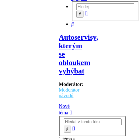
Pokročilé
Hledat
hledání
Hledat
Autoservisy,
kterým
se
obloukem
vyhýbat
Moderátor:
Moderátor
návodů
Nové
téma
Pokročilé
Hledat
hledání
1 téma •