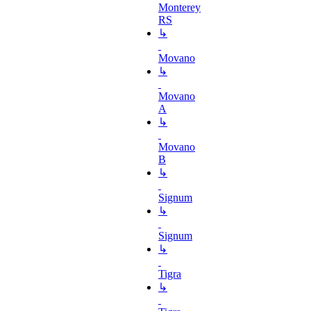
Monterey
RS
↳
Movano
↳
Movano
A
↳
Movano
B
↳
Signum
↳
Signum
↳
Tigra
↳