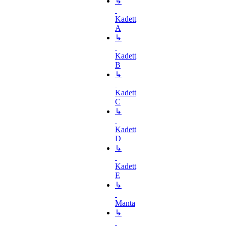
↳
Kadett
A
↳
Kadett
B
↳
Kadett
C
↳
Kadett
D
↳
Kadett
E
↳
Manta
↳