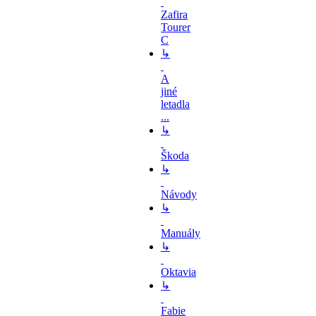
Zafira
Tourer
C
↳
A
jiné
letadla
...
↳
Škoda
↳
Návody
↳
Manuály
↳
Oktavia
↳
Fabie