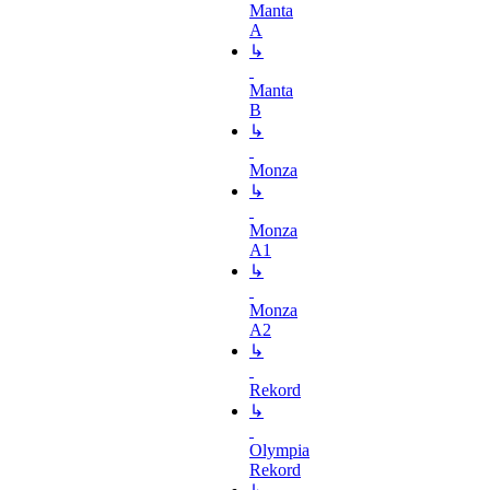
Manta
A
↳
Manta
B
↳
Monza
↳
Monza
A1
↳
Monza
A2
↳
Rekord
↳
Olympia
Rekord