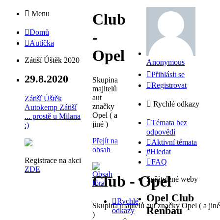
Menu
Club
Domů
-
Autíčka
Opel
Zátiší Úštěk 2020
Anonymous
Přihlásit se
29.8.2020
Skupina
Registrovat
majitelů
aut
Zátiší Úštěk
Rychlé odkazy
značky
Autokemp Zátiší
Opel ( a
... prostě u Milana
Témata bez
jiné )
:)
odpovědí
Přejít na
Aktivní témata
obsah
Hledat
Registrace na akci
FAQ
ZDE
Club - Opel
Spřátelené weby
Opel Club
Rychlé
Skupina majitelů aut značky Opel ( a jiné
Renbau
odkazy
)