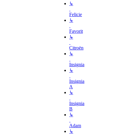
↳
Felicie
↳
Favorit
↳
Citroën
↳
Insignia
↳
Insignia
A
↳
Insignia
B
↳
Adam
↳