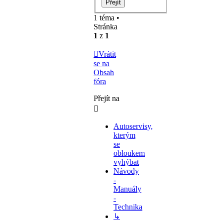
1 téma •
Stránka
1
z
1
Vrátit
se na
Obsah
fóra
Přejít na
Autoservisy,
kterým
se
obloukem
vyhýbat
Návody
-
Manuály
-
Technika
↳