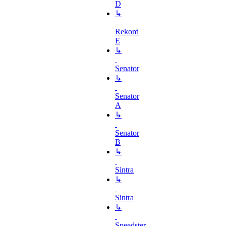
D
↳
Rekord
E
↳
Senator
↳
Senator
A
↳
Senator
B
↳
Sintra
↳
Sintra
↳
Speedster