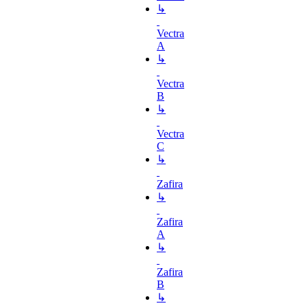
↳
Vectra
A
↳
Vectra
B
↳
Vectra
C
↳
Zafira
↳
Zafira
A
↳
Zafira
B
↳