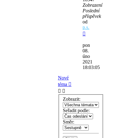
Zobrazení
Poslední
příspěvek
od
p.s.
pon
08.
úno
2021
18:03:05
Nové
téma
Zobrazit:
Seřadit podle:
Směr: