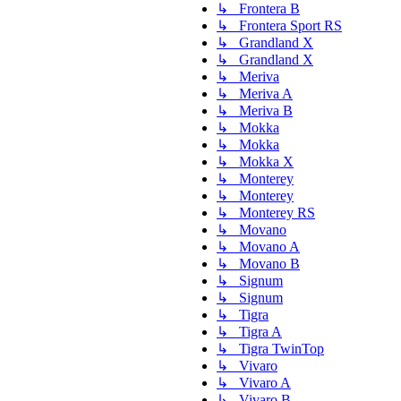
↳ Frontera B
↳ Frontera Sport RS
↳ Grandland X
↳ Grandland X
↳ Meriva
↳ Meriva A
↳ Meriva B
↳ Mokka
↳ Mokka
↳ Mokka X
↳ Monterey
↳ Monterey
↳ Monterey RS
↳ Movano
↳ Movano A
↳ Movano B
↳ Signum
↳ Signum
↳ Tigra
↳ Tigra A
↳ Tigra TwinTop
↳ Vivaro
↳ Vivaro A
↳ Vivaro B