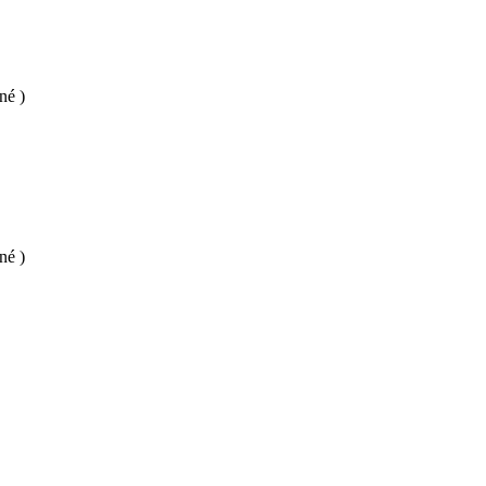
né )
né )