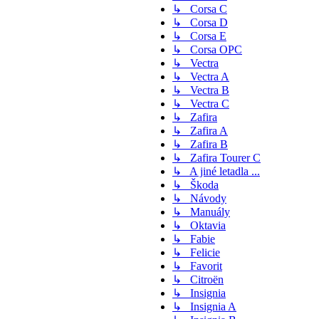
↳ Corsa C
↳ Corsa D
↳ Corsa E
↳ Corsa OPC
↳ Vectra
↳ Vectra A
↳ Vectra B
↳ Vectra C
↳ Zafira
↳ Zafira A
↳ Zafira B
↳ Zafira Tourer C
↳ A jiné letadla ...
↳ Škoda
↳ Návody
↳ Manuály
↳ Oktavia
↳ Fabie
↳ Felicie
↳ Favorit
↳ Citroën
↳ Insignia
↳ Insignia A