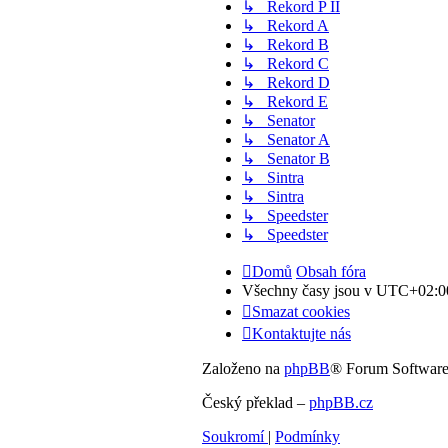
↳ Rekord P II
↳ Rekord A
↳ Rekord B
↳ Rekord C
↳ Rekord D
↳ Rekord E
↳ Senator
↳ Senator A
↳ Senator B
↳ Sintra
↳ Sintra
↳ Speedster
↳ Speedster
Domů
Obsah fóra
Všechny časy jsou v
UTC+02:0
Smazat cookies
Kontaktujte nás
Založeno na
phpBB
® Forum Softwar
Český překlad –
phpBB.cz
Soukromí
|
Podmínky