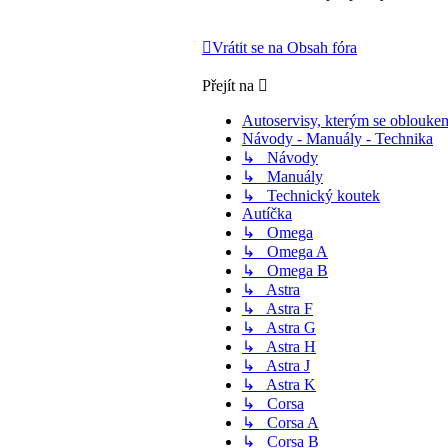
Vrátit se na Obsah fóra
Přejít na
Autoservisy, kterým se oblouke
Návody - Manuály - Technika
↳ Návody
↳ Manuály
↳ Technický koutek
Autíčka
↳ Omega
↳ Omega A
↳ Omega B
↳ Astra
↳ Astra F
↳ Astra G
↳ Astra H
↳ Astra J
↳ Astra K
↳ Corsa
↳ Corsa A
↳ Corsa B