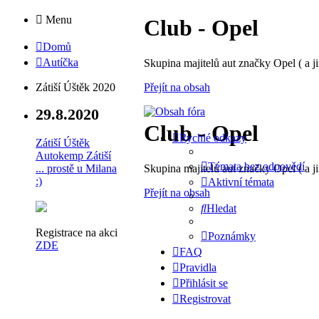
Menu
Club - Opel
Domů
Autíčka
Skupina majitelů aut značky Opel ( a ji
Přejít na obsah
Zátiší Úštěk 2020
29.8.2020
Club - Opel
Rychlé odkazy
Zátiší Úštěk
Autokemp Zátiší
Témata bez odpovědí
Skupina majitelů aut značky Opel ( a ji
... prostě u Milana
:)
Aktivní témata
Přejít na obsah
Hledat
Registrace na akci
Poznámky
ZDE
FAQ
Pravidla
Přihlásit se
Registrovat