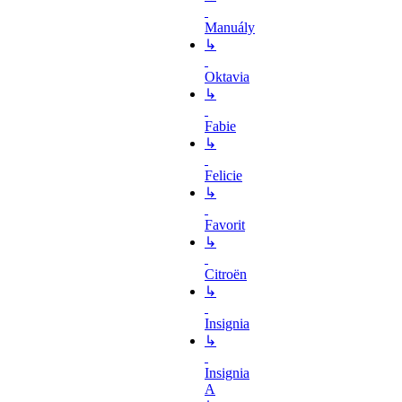
Manuály
↳
Oktavia
↳
Fabie
↳
Felicie
↳
Favorit
↳
Citroën
↳
Insignia
↳
Insignia
A