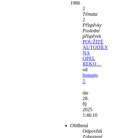
1986
2
Témata
2
Příspěvky
Poslední
příspěvek
POUŽITÉ
AUTODÍLY
NA
OPEL
REKO…
od
honsajo
Zobrazit
poslední
úte
příspěvek
28.
říj
2025
1:46:10
Oblíbená
Odpovědi
Zobrazení