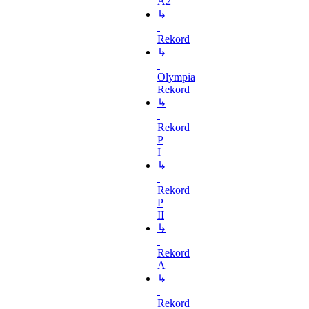
A2
↳
Rekord
↳
Olympia
Rekord
↳
Rekord
P
I
↳
Rekord
P
II
↳
Rekord
A
↳
Rekord