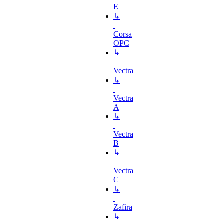
E
↳
Corsa
OPC
↳
Vectra
↳
Vectra
A
↳
Vectra
B
↳
Vectra
C
↳
Zafira
↳