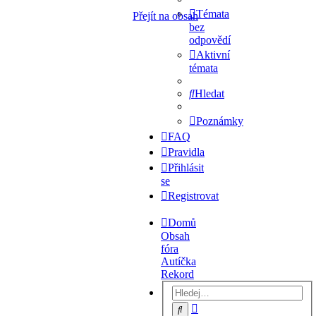
Témata
Přejít na obsah
bez
odpovědí
Aktivní
témata
Hledat
Poznámky
FAQ
Pravidla
Přihlásit
se
Registrovat
Domů
Obsah
fóra
Autíčka
Rekord
Pokročilé
Hledat