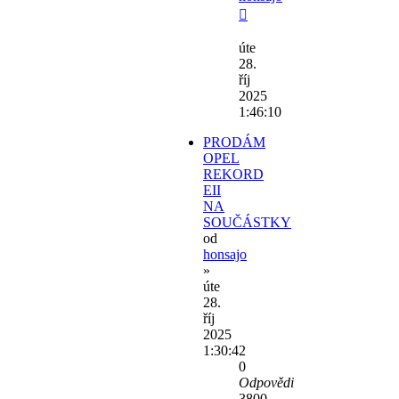
úte
28.
říj
2025
1:46:10
PRODÁM
OPEL
REKORD
EII
NA
SOUČÁSTKY
od
honsajo
»
úte
28.
říj
2025
1:30:42
0
Odpovědi
3800