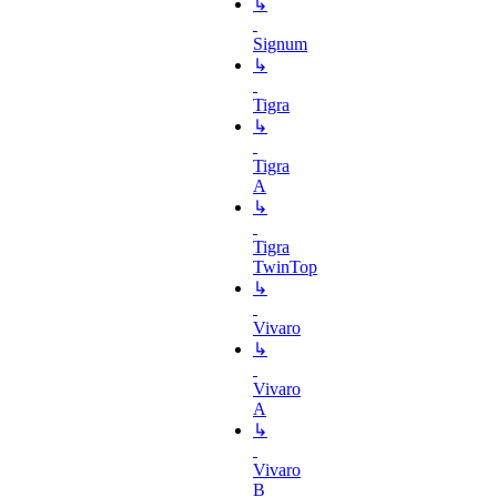
↳
Signum
↳
Tigra
↳
Tigra
A
↳
Tigra
TwinTop
↳
Vivaro
↳
Vivaro
A
↳
Vivaro
B