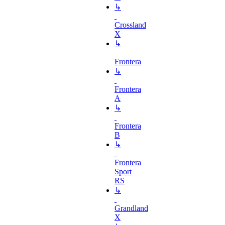
↳
Crossland
X
↳
Frontera
↳
Frontera
A
↳
Frontera
B
↳
Frontera
Sport
RS
↳
Grandland
X