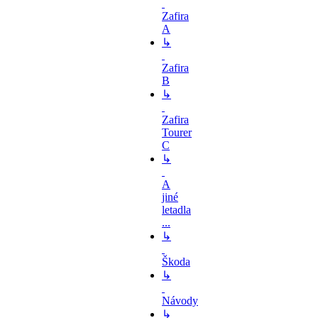
Zafira
A
↳
Zafira
B
↳
Zafira
Tourer
C
↳
A
jiné
letadla
...
↳
Škoda
↳
Návody
↳