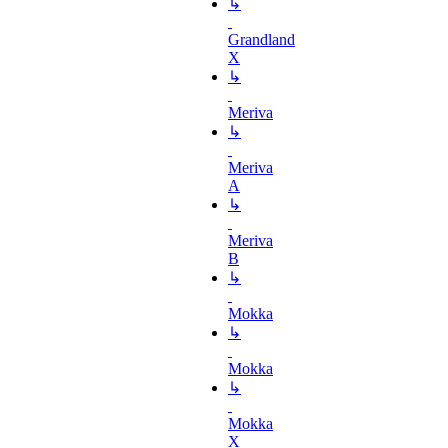
↳
Grandland
X
↳
Meriva
↳
Meriva
A
↳
Meriva
B
↳
Mokka
↳
Mokka
↳
Mokka
X