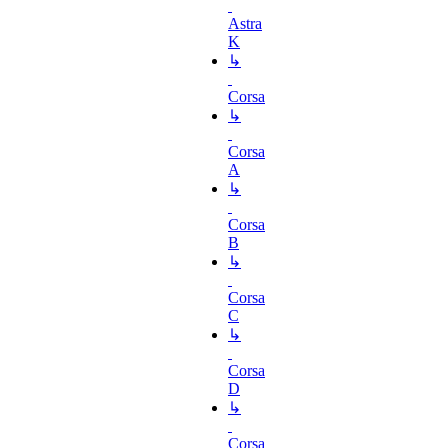
Astra
K
↳
Corsa
↳
Corsa
A
↳
Corsa
B
↳
Corsa
C
↳
Corsa
D
↳
Corsa