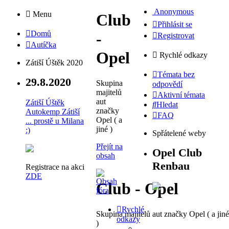
Anonymous
Menu
Club
Přihlásit se
Domů
-
Registrovat
Autíčka
Opel
Rychlé odkazy
Zátiší Úštěk 2020
Témata bez
29.8.2020
Skupina
odpovědí
majitelů
Aktivní témata
aut
Zátiší Úštěk
Hledat
značky
Autokemp Zátiší
FAQ
Opel ( a
... prostě u Milana
jiné )
:)
Spřátelené weby
Přejít na
Opel Club
obsah
Renbau
Registrace na akci
ZDE
Club - Opel
Rychlé
Skupina majitelů aut značky Opel ( a jiné
odkazy
)