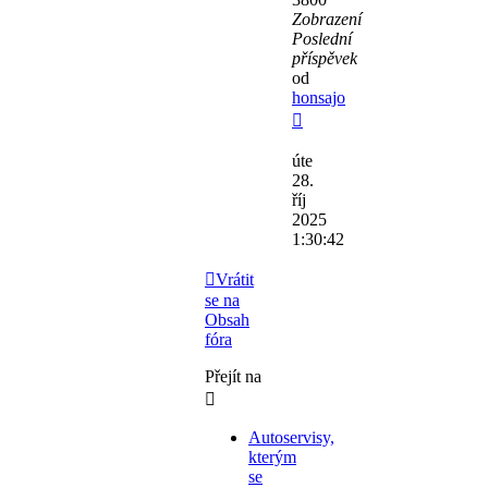
Zobrazení
Poslední
příspěvek
od
honsajo
úte
28.
říj
2025
1:30:42
Vrátit
se na
Obsah
fóra
Přejít na
Autoservisy,
kterým
se