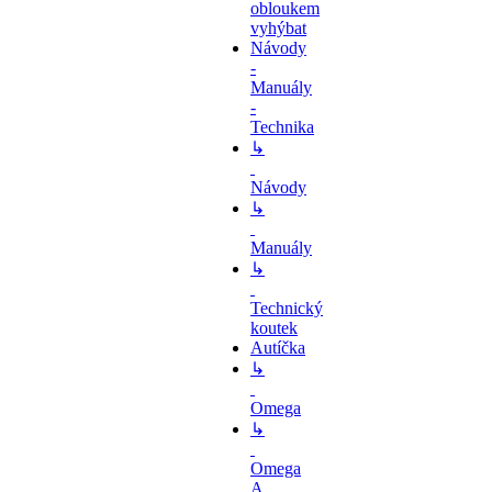
obloukem
vyhýbat
Návody
-
Manuály
-
Technika
↳
Návody
↳
Manuály
↳
Technický
koutek
Autíčka
↳
Omega
↳
Omega
A