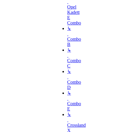
Opel
Kadett
E
Combo
↳
Combo
B
↳
Combo
C
↳
Combo
D
↳
Combo
E
↳
Crossland
X