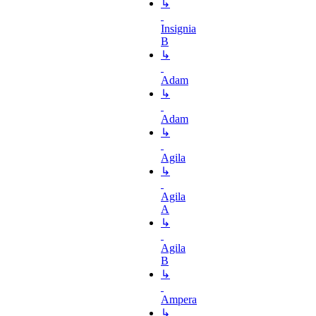
↳
Insignia
B
↳
Adam
↳
Adam
↳
Agila
↳
Agila
A
↳
Agila
B
↳
Ampera
↳