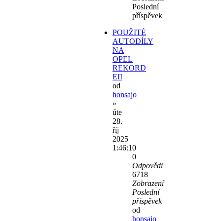
Poslední
příspěvek
POUŽITÉ
AUTODÍLY
NA
OPEL
REKORD
EII
od
honsajo
»
úte
28.
říj
2025
1:46:10
0
Odpovědi
6718
Zobrazení
Poslední
příspěvek
od
honsajo