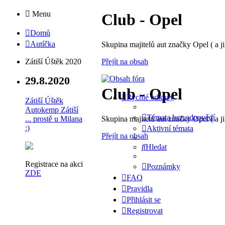
Menu
Club - Opel
Domů
Autíčka
Skupina majitelů aut značky Opel ( a ji
Přejít na obsah
Zátiší Úštěk 2020
29.8.2020
Club - Opel
Rychlé odkazy
Zátiší Úštěk
Autokemp Zátiší
Témata bez odpovědí
Skupina majitelů aut značky Opel ( a ji
... prostě u Milana
:)
Aktivní témata
Přejít na obsah
Hledat
Registrace na akci
Poznámky
ZDE
FAQ
Pravidla
Přihlásit se
Registrovat