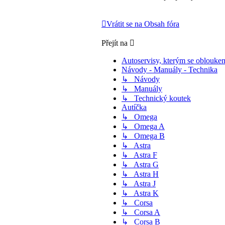
Vrátit se na Obsah fóra
Přejít na
Autoservisy, kterým se oblouke
Návody - Manuály - Technika
↳ Návody
↳ Manuály
↳ Technický koutek
Autíčka
↳ Omega
↳ Omega A
↳ Omega B
↳ Astra
↳ Astra F
↳ Astra G
↳ Astra H
↳ Astra J
↳ Astra K
↳ Corsa
↳ Corsa A
↳ Corsa B