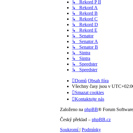
↳ Rekord P II
↳ Rekord A
↳ Rekord B
↳ Rekord C
↳ Rekord D
↳ Rekord E
↳ Senator
↳ Senator A
↳ Senator B
↳ Sintra
↳ Sintra
↳ Speedster
↳ Speedster
Domů
Obsah fóra
Všechny časy jsou v
UTC+02:0
Smazat cookies
Kontaktujte nás
Založeno na
phpBB
® Forum Softwar
Český překlad –
phpBB.cz
Soukromí
|
Podmínky