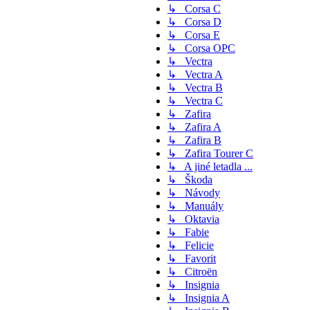
↳ Corsa C
↳ Corsa D
↳ Corsa E
↳ Corsa OPC
↳ Vectra
↳ Vectra A
↳ Vectra B
↳ Vectra C
↳ Zafira
↳ Zafira A
↳ Zafira B
↳ Zafira Tourer C
↳ A jiné letadla ...
↳ Škoda
↳ Návody
↳ Manuály
↳ Oktavia
↳ Fabie
↳ Felicie
↳ Favorit
↳ Citroën
↳ Insignia
↳ Insignia A