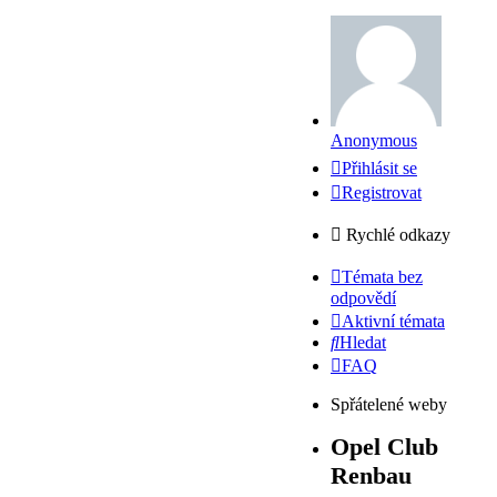
Anonymous
Přihlásit se
Registrovat
Rychlé odkazy
Témata bez
odpovědí
Aktivní témata
Hledat
FAQ
Spřátelené weby
Opel Club
Renbau