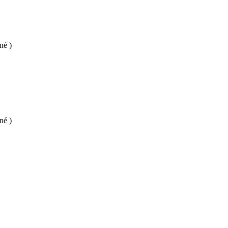
né )
né )