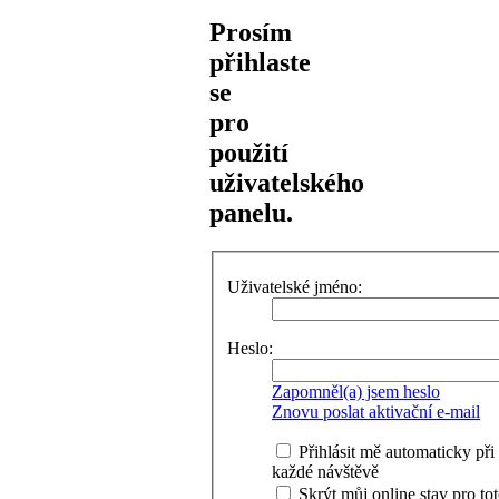
Prosím
přihlaste
se
pro
použití
uživatelského
panelu.
Uživatelské jméno:
Heslo:
Zapomněl(a) jsem heslo
Znovu poslat aktivační e-mail
Přihlásit mě automaticky při
každé návštěvě
Skrýt můj online stav pro to