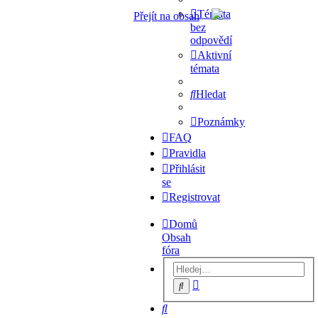
Témata
Přejít na obsah
bez
odpovědí
Aktivní
témata
Hledat
Poznámky
FAQ
Pravidla
Přihlásit
se
Registrovat
Domů
Obsah
fóra
Pokročilé
Hledat
hledání
Hledat