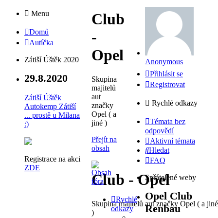
Menu
Club
Domů
-
Autíčka
Opel
Zátiší Úštěk 2020
Anonymous
Přihlásit se
29.8.2020
Skupina
Registrovat
majitelů
aut
Zátiší Úštěk
Rychlé odkazy
značky
Autokemp Zátiší
Opel ( a
... prostě u Milana
Témata bez
jiné )
:)
odpovědí
Přejít na
Aktivní témata
obsah
Hledat
Registrace na akci
FAQ
ZDE
Club - Opel
Spřátelené weby
Opel Club
Rychlé
Skupina majitelů aut značky Opel ( a jiné
Renbau
odkazy
)