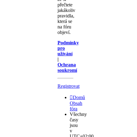
přečtete
jakákoliv
pravidla,
která se
na fóru
objeví.
Podmínky
pro
užívání
|
Ochrana
soukromí
Registrovat
Domů
Obsah
fóra
Všechny
časy
jsou
v
UTC+02:00