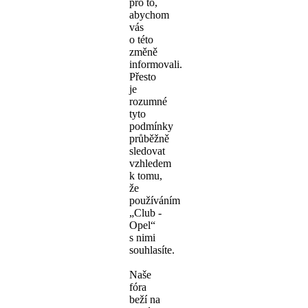
pro to,
abychom
vás
o této
změně
informovali.
Přesto
je
rozumné
tyto
podmínky
průběžně
sledovat
vzhledem
k tomu,
že
používáním
„Club -
Opel“
s nimi
souhlasíte.
Naše
fóra
beží na