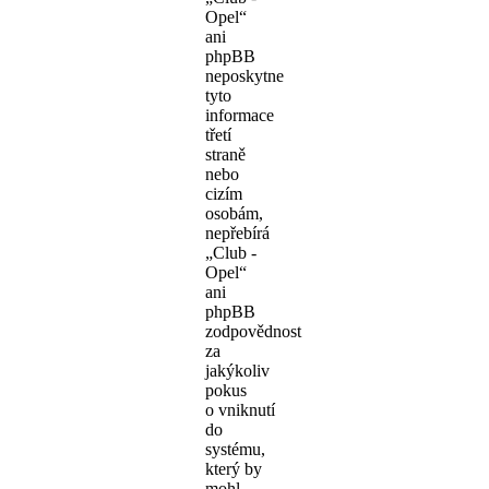
Opel“
ani
phpBB
neposkytne
tyto
informace
třetí
straně
nebo
cizím
osobám,
nepřebírá
„Club -
Opel“
ani
phpBB
zodpovědnost
za
jakýkoliv
pokus
o vniknutí
do
systému,
který by
mohl