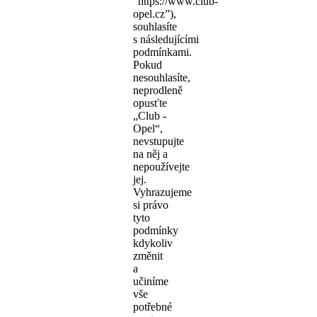
“https://www.club-
opel.cz”),
souhlasíte
s následujícími
podmínkami.
Pokud
nesouhlasíte,
neprodleně
opusťte
„Club -
Opel“,
nevstupujte
na něj a
nepoužívejte
jej.
Vyhrazujeme
si právo
tyto
podmínky
kdykoliv
změnit
a
učiníme
vše
potřebné