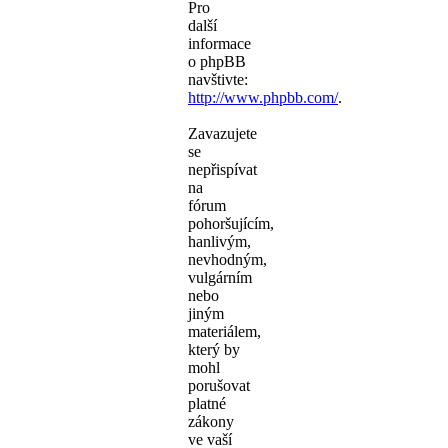
Pro
další
informace
o phpBB
navštivte:
http://www.phpbb.com/
.
Zavazujete
se
nepřispívat
na
fórum
pohoršujícím,
hanlivým,
nevhodným,
vulgárním
nebo
jiným
materiálem,
který by
mohl
porušovat
platné
zákony
ve vaší