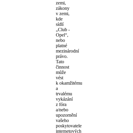
zemi,
zákony
v zemi,
kde
sídlí
„Club -
Opel“,
nebo
platné
mezinárodní
právo.
Tato
činnost
může
vést
k okamžitému
a
trvalému
vykázání
z fóra
a/nebo
upozornění
vašeho
poskytovatele
internetových