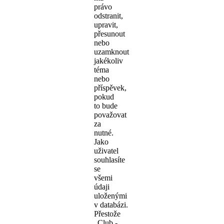
právo
odstranit,
upravit,
přesunout
nebo
uzamknout
jakékoliv
téma
nebo
příspěvek,
pokud
to bude
považovat
za
nutné.
Jako
uživatel
souhlasíte
se
všemi
údaji
uloženými
v databázi.
Přestože
„Club -