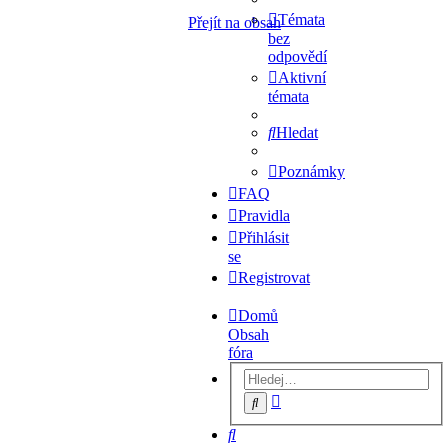
Témata
Přejít na obsah
bez
odpovědí
Aktivní
témata
Hledat
Poznámky
FAQ
Pravidla
Přihlásit
se
Registrovat
Domů
Obsah
fóra
Pokročilé
Hledat
hledání
Hledat