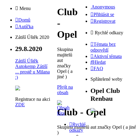
Anonymous
Menu
Club
Přihlásit se
Domů
-
Registrovat
Autíčka
Opel
Rychlé odkazy
Zátiší Úštěk 2020
Témata bez
29.8.2020
Skupina
odpovědí
majitelů
Aktivní témata
aut
Zátiší Úštěk
Hledat
značky
Autokemp Zátiší
FAQ
Opel ( a
... prostě u Milana
jiné )
:)
Spřátelené weby
Přejít na
Opel Club
obsah
Renbau
Registrace na akci
ZDE
Club - Opel
Rychlé
Skupina majitelů aut značky Opel ( a jiné
odkazy
)