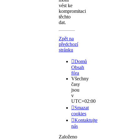
vést ke
kompromitaci
těchto
dat.
Zpět na
předchozí
stránku
Domů
Obsah
fóra
Všechny
časy
jsou
v
UTC+02:00
Smazat
cookies
Kontaktujte
nás
Založeno