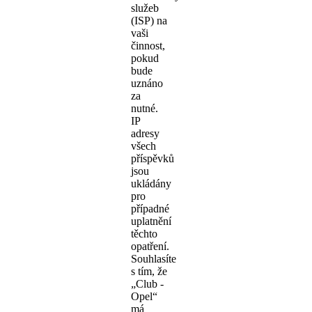
služeb
(ISP) na
vaši
činnost,
pokud
bude
uznáno
za
nutné.
IP
adresy
všech
příspěvků
jsou
ukládány
pro
případné
uplatnění
těchto
opatření.
Souhlasíte
s tím, že
„Club -
Opel“
má