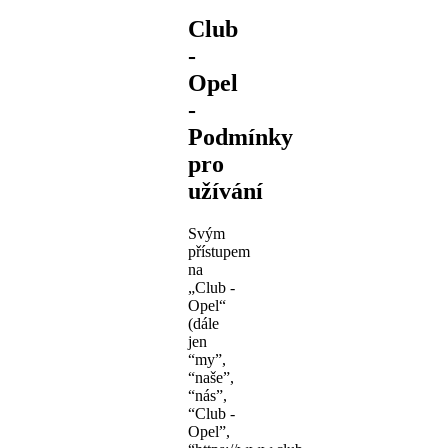
Club
-
Opel
-
Podmínky
pro
užívání
Svým
přístupem
na
„Club -
Opel“
(dále
jen
“my”,
“naše”,
“nás”,
“Club -
Opel”,