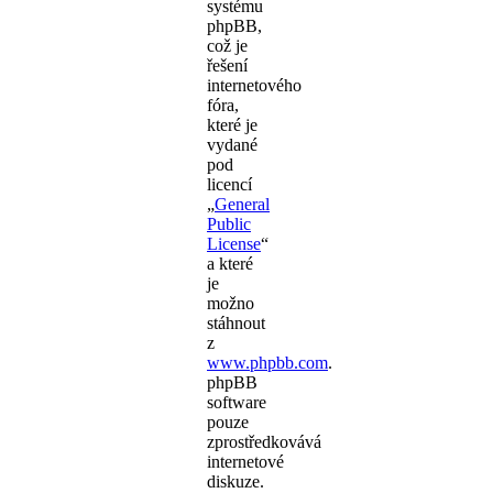
systému
phpBB,
což je
řešení
internetového
fóra,
které je
vydané
pod
licencí
„
General
Public
License
“
a které
je
možno
stáhnout
z
www.phpbb.com
.
phpBB
software
pouze
zprostředkovává
internetové
diskuze.