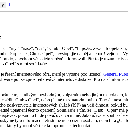
Pokročilé
Hledat
hledání
e
jen “my”, “naše”, “nás”, “Club - Opel”, “https://www.club-opel.cz”), s
dleně opusťte „Club - Opel“, nevstupujte na něj a nepoužívejte jej. V
é pro to, abychom vás o této změně informovali. Přesto je rozumné ty
- Opel“ s nimi souhlasíte.
e řešení internetového fóra, které je vydané pod licencí „
General Publ
ftware pouze zprostředkovává internetové diskuze. Pro další informac
horšujícím, hanlivým, nevhodným, vulgárním nebo jiným materiálem, k
de sídlí „Club - Opel“, nebo platné mezinárodní právo. Tato činnost m
eho poskytovatele internetových služeb (ISP) na vaši činnost, pokud bu
dné uplatnění těchto opatření. Souhlasíte s tím, že „Club - Opel“ má pr
íspěvek, pokud to bude považovat za nutné. Jako uživatel souhlasíte s
skytne tyto informace třetí straně nebo cizím osobám, nepřebírá „Cl
mu, který by mohl vést ke kompromitaci těchto dat.