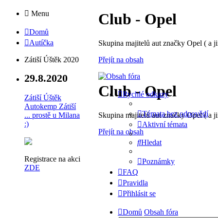
Menu
Club - Opel
Domů
Autíčka
Skupina majitelů aut značky Opel ( a ji
Přejít na obsah
Zátiší Úštěk 2020
29.8.2020
Club - Opel
Rychlé odkazy
Zátiší Úštěk
Autokemp Zátiší
Témata bez odpovědí
Skupina majitelů aut značky Opel ( a ji
... prostě u Milana
:)
Aktivní témata
Přejít na obsah
Hledat
Registrace na akci
Poznámky
ZDE
FAQ
Pravidla
Přihlásit se
Domů
Obsah fóra