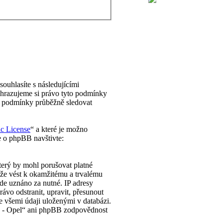
ouhlasíte s následujícími
yhrazujeme si právo tyto podmínky
to podmínky průběžně sledovat
ic License
“ a které je možno
e o phpBB navštivte:
terý by mohl porušovat platné
ůže vést k okamžitému a trvalému
de uznáno za nutné. IP adresy
ávo odstranit, upravit, přesunout
e všemi údaji uloženými v databázi.
ub - Opel“ ani phpBB zodpovědnost