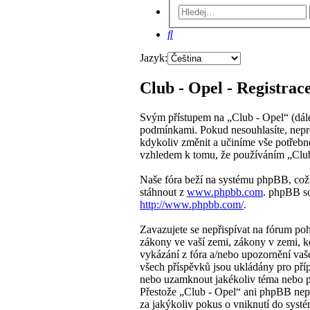
Hledat
Jazyk:
Club - Opel - Registrac
Svým přístupem na „Club - Opel“ (dále 
podmínkami. Pokud nesouhlasíte, nepro
kdykoliv změnit a učiníme vše potřebn
vzhledem k tomu, že používáním „Club 
Naše fóra beží na systému phpBB, což j
stáhnout z
www.phpbb.com
. phpBB so
http://www.phpbb.com/
.
Zavazujete se nepřispívat na fórum po
zákony ve vaší zemi, zákony v zemi, k
vykázání z fóra a/nebo upozornění vaš
všech příspěvků jsou ukládány pro přípa
nebo uzamknout jakékoliv téma nebo př
Přestože „Club - Opel“ ani phpBB nepo
za jakýkoliv pokus o vniknutí do systé