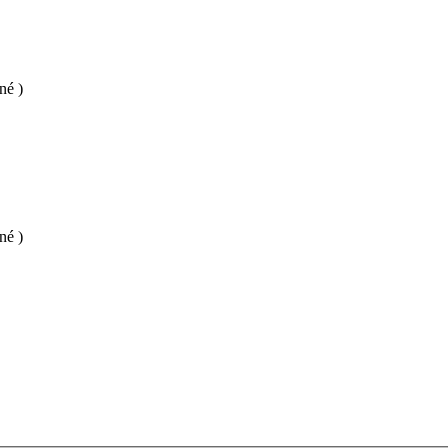
né )
né )