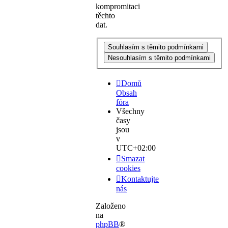
kompromitaci
těchto
dat.
Domů
Obsah
fóra
Všechny
časy
jsou
v
UTC+02:00
Smazat
cookies
Kontaktujte
nás
Založeno
na
phpBB
®