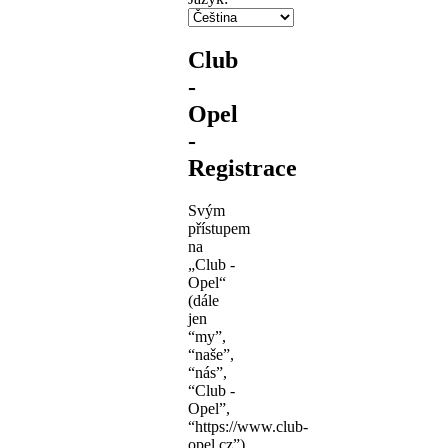
Club
-
Opel
-
Registrace
Svým
přístupem
na
„Club -
Opel“
(dále
jen
“my”,
“naše”,
“nás”,
“Club -
Opel”,
“https://www.club-
opel.cz”),