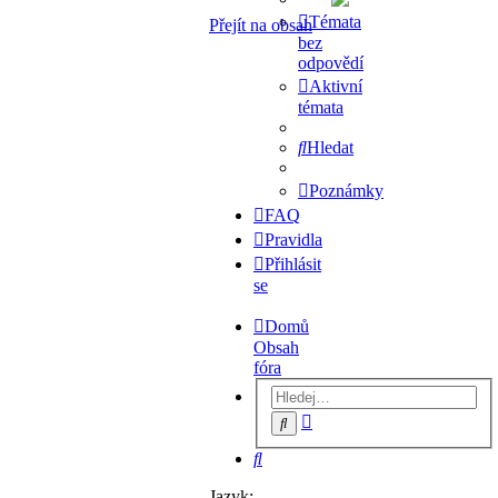
Témata
Přejít na obsah
bez
odpovědí
Aktivní
témata
Hledat
Poznámky
FAQ
Pravidla
Přihlásit
se
Domů
Obsah
fóra
Pokročilé
Hledat
hledání
Hledat
Jazyk: