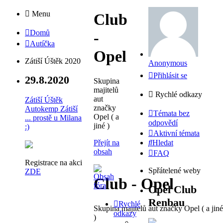
Menu
Club
Domů
-
Autíčka
Opel
Zátiší Úštěk 2020
Anonymous
Přihlásit se
29.8.2020
Skupina
majitelů
Rychlé odkazy
aut
Zátiší Úštěk
značky
Autokemp Zátiší
Témata bez
Opel ( a
... prostě u Milana
odpovědí
jiné )
:)
Aktivní témata
Přejít na
Hledat
obsah
FAQ
Registrace na akci
Spřátelené weby
ZDE
Club - Opel
Opel Club
Renbau
Rychlé
Skupina majitelů aut značky Opel ( a jiné
odkazy
)