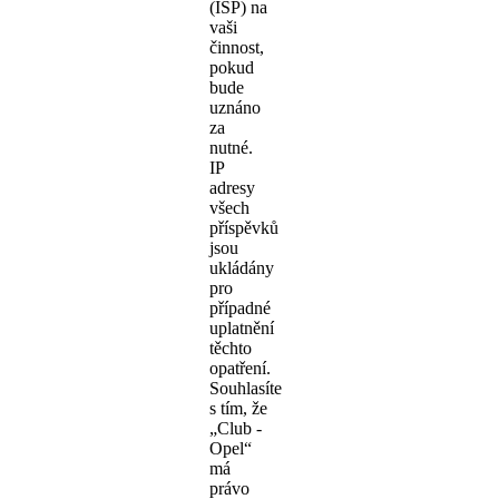
(ISP) na
vaši
činnost,
pokud
bude
uznáno
za
nutné.
IP
adresy
všech
příspěvků
jsou
ukládány
pro
případné
uplatnění
těchto
opatření.
Souhlasíte
s tím, že
„Club -
Opel“
má
právo