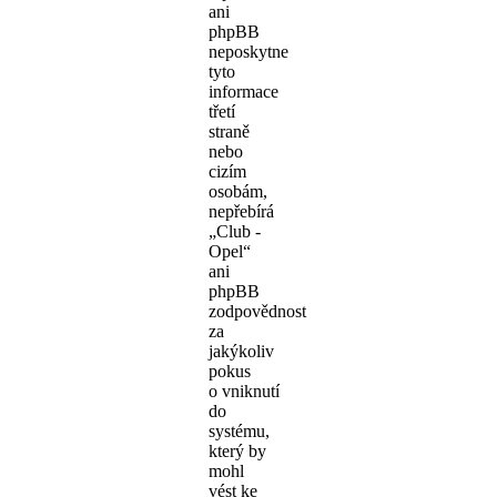
ani
phpBB
neposkytne
tyto
informace
třetí
straně
nebo
cizím
osobám,
nepřebírá
„Club -
Opel“
ani
phpBB
zodpovědnost
za
jakýkoliv
pokus
o vniknutí
do
systému,
který by
mohl
vést ke