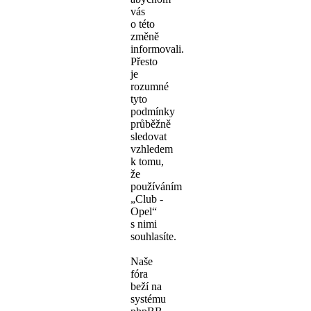
vás
o této
změně
informovali.
Přesto
je
rozumné
tyto
podmínky
průběžně
sledovat
vzhledem
k tomu,
že
používáním
„Club -
Opel“
s nimi
souhlasíte.
Naše
fóra
beží na
systému