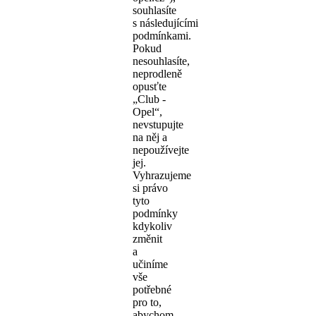
souhlasíte
s následujícími
podmínkami.
Pokud
nesouhlasíte,
neprodleně
opusťte
„Club -
Opel“,
nevstupujte
na něj a
nepoužívejte
jej.
Vyhrazujeme
si právo
tyto
podmínky
kdykoliv
změnit
a
učiníme
vše
potřebné
pro to,
abychom