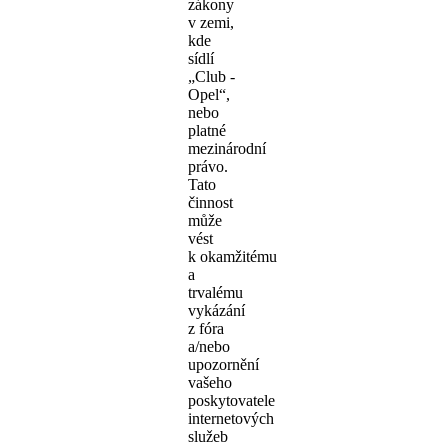
zákony
v zemi,
kde
sídlí
„Club -
Opel“,
nebo
platné
mezinárodní
právo.
Tato
činnost
může
vést
k okamžitému
a
trvalému
vykázání
z fóra
a/nebo
upozornění
vašeho
poskytovatele
internetových
služeb