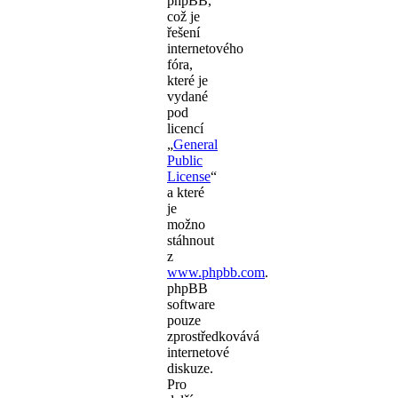
phpBB,
což je
řešení
internetového
fóra,
které je
vydané
pod
licencí
„
General
Public
License
“
a které
je
možno
stáhnout
z
www.phpbb.com
.
phpBB
software
pouze
zprostředkovává
internetové
diskuze.
Pro