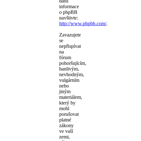
další
informace
o phpBB
navštivte:
http://www.phpbb.com/
.
Zavazujete
se
nepřispívat
na
fórum
pohoršujícím,
hanlivým,
nevhodným,
vulgárním
nebo
jiným
materiálem,
který by
mohl
porušovat
platné
zákony
ve vaší
zemi,