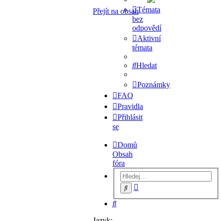
Témata
Přejít na obsah
bez
odpovědí
Aktivní
témata
Hledat
Poznámky
FAQ
Pravidla
Přihlásit
se
Domů
Obsah
fóra
Pokročilé
Hledat
hledání
Hledat
Jazyk: