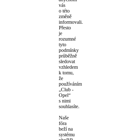
vás
o této
změně
informovali.
Přesto
je
rozumné
tyto
podmínky
průběžně
sledovat
vzhledem
k tomu,
že
používáním
„Club -
Opel“
s nimi
souhlasíte.
Naše
fóra
beží na
systému