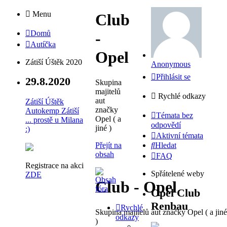
Menu
Club
Domů
-
Autíčka
Opel
Zátiší Úštěk 2020
Anonymous
Přihlásit se
29.8.2020
Skupina
majitelů
Rychlé odkazy
aut
Zátiší Úštěk
značky
Autokemp Zátiší
Témata bez
Opel ( a
... prostě u Milana
odpovědí
jiné )
:)
Aktivní témata
Přejít na
Hledat
obsah
FAQ
Registrace na akci
Spřátelené weby
ZDE
Club - Opel
Opel Club
Renbau
Rychlé
Skupina majitelů aut značky Opel ( a jiné
odkazy
)