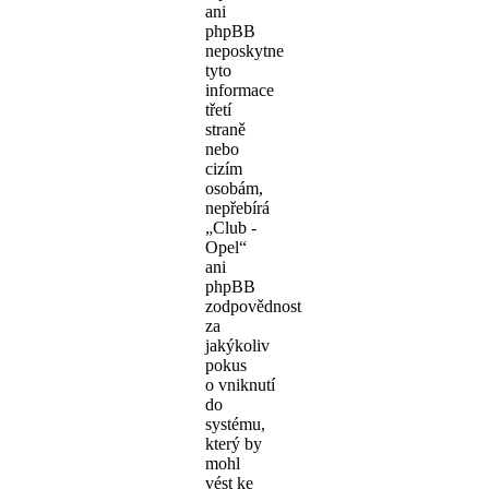
ani
phpBB
neposkytne
tyto
informace
třetí
straně
nebo
cizím
osobám,
nepřebírá
„Club -
Opel“
ani
phpBB
zodpovědnost
za
jakýkoliv
pokus
o vniknutí
do
systému,
který by
mohl
vést ke