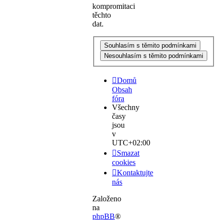
kompromitaci
těchto
dat.
Domů
Obsah
fóra
Všechny
časy
jsou
v
UTC+02:00
Smazat
cookies
Kontaktujte
nás
Založeno
na
phpBB
®