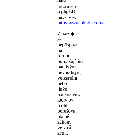
další
informace
o phpBB
navštivte:
http://www.phpbb.com/
.
Zavazujete
se
nepřispívat
na
fórum
pohoršujícím,
hanlivým,
nevhodným,
vulgárním
nebo
jiným
materiálem,
který by
mohl
porušovat
platné
zákony
ve vaší
zemi,