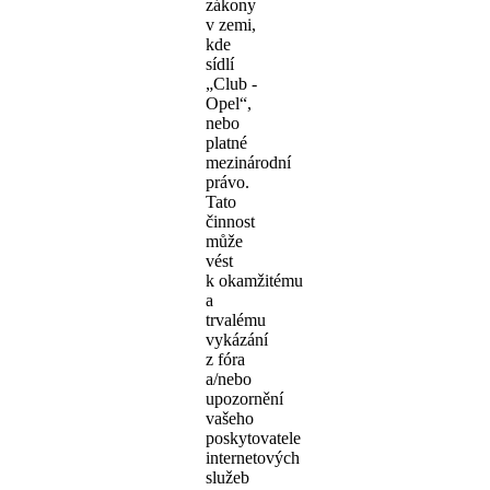
zákony
v zemi,
kde
sídlí
„Club -
Opel“,
nebo
platné
mezinárodní
právo.
Tato
činnost
může
vést
k okamžitému
a
trvalému
vykázání
z fóra
a/nebo
upozornění
vašeho
poskytovatele
internetových
služeb