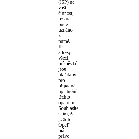
(ISP) na
vaši
činnost,
pokud
bude
uznáno
za
nutné.
IP
adresy
všech
příspěvků
jsou
ukládány
pro
případné
uplatnění
těchto
opatření.
Souhlasíte
s tím, že
„Club -
Opel“
má
právo