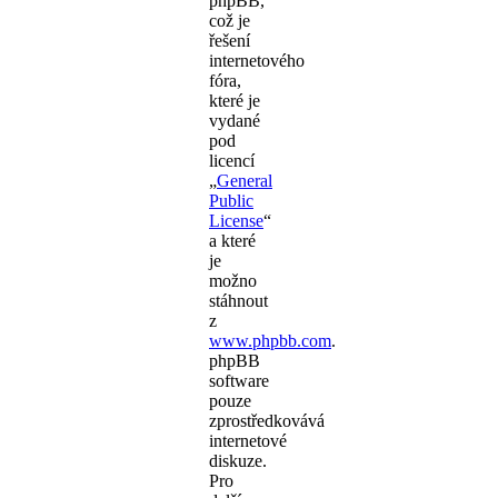
phpBB,
což je
řešení
internetového
fóra,
které je
vydané
pod
licencí
„
General
Public
License
“
a které
je
možno
stáhnout
z
www.phpbb.com
.
phpBB
software
pouze
zprostředkovává
internetové
diskuze.
Pro