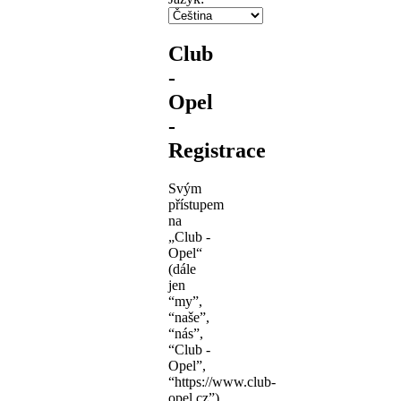
Club
-
Opel
-
Registrace
Svým
přístupem
na
„Club -
Opel“
(dále
jen
“my”,
“naše”,
“nás”,
“Club -
Opel”,
“https://www.club-
opel.cz”),