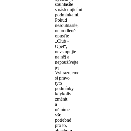
souhlasíte
s následujícími
podmínkami.
Pokud
nesouhlasíte,
neprodleně
opusťte
„Club -
Opel“,
nevstupujte
na něj a
nepoužívejte
jej.
Vyhrazujeme
si právo
tyto
podmínky
kdykoliv
změnit
a
učiníme
vše
potřebné
pro to,
abychom