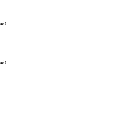
né )
né )