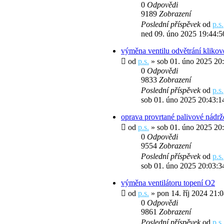
0
Odpovědi
9189
Zobrazení
Poslední příspěvek
od
p.s.
ned 09. úno 2025 19:44:5
výměna ventilu odvětrání klikov
od
p.s.
» sob 01. úno 2025 20
0
Odpovědi
9833
Zobrazení
Poslední příspěvek
od
p.s.
sob 01. úno 2025 20:43:1
oprava provrtané palivové nádrž
od
p.s.
» sob 01. úno 2025 20
0
Odpovědi
9554
Zobrazení
Poslední příspěvek
od
p.s.
sob 01. úno 2025 20:03:3
výměna ventilátoru topení O2
od
p.s.
» pon 14. říj 2024 21:
0
Odpovědi
9861
Zobrazení
Poslední příspěvek
od
p.s.