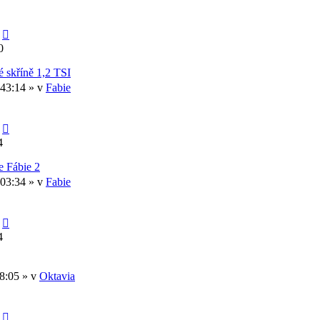
0
é skříně 1,2 TSI
:43:14 » v
Fabie
4
e Fábie 2
:03:34 » v
Fabie
4
08:05 » v
Oktavia