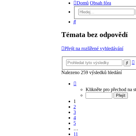
Domů
Obsah fóra
Hledat
Témata bez odpovědí
Přejít na rozšířené vyhledávání
Hled
Nalezeno 259 výsledků hledání
Stránka
1
Klikněte pro přechod na 
z
11
1
2
3
4
5
…
11