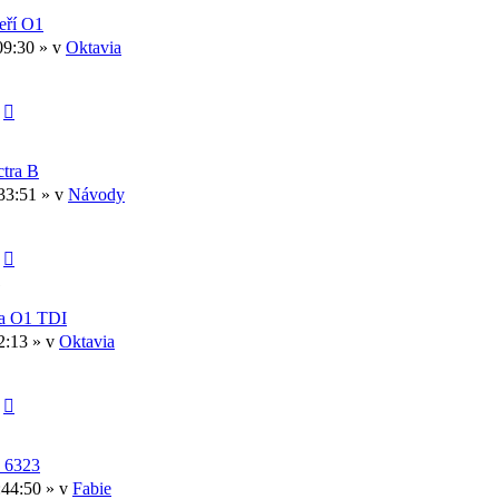
eří O1
09:30 » v
Oktavia
tra B
33:51 » v
Návody
1
ba O1 TDI
12:13 » v
Oktavia
a 6323
:44:50 » v
Fabie