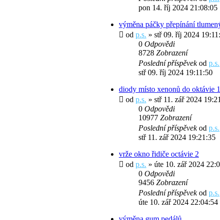
pon 14. říj 2024 21:08:05
výměna páčky přepínání tlumený
od
p.s.
» stř 09. říj 2024 19:1
0
Odpovědi
8728
Zobrazení
Poslední příspěvek
od
p.s.
stř 09. říj 2024 19:11:50
diody místo xenonů do oktávie 
od
p.s.
» stř 11. zář 2024 19:2
0
Odpovědi
10977
Zobrazení
Poslední příspěvek
od
p.s.
stř 11. zář 2024 19:21:35
vrže okno řidiče octávie 2
od
p.s.
» úte 10. zář 2024 22:
0
Odpovědi
9456
Zobrazení
Poslední příspěvek
od
p.s.
úte 10. zář 2024 22:04:54
výměna gum pedálů