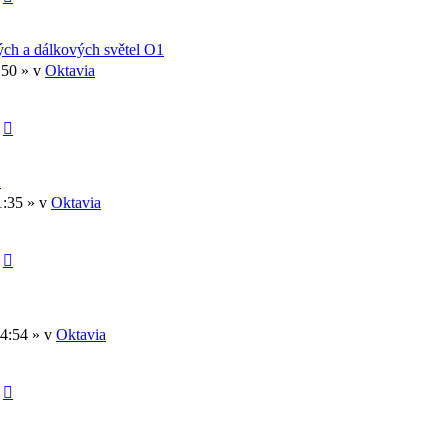
ch a dálkových světel O1
1:50 » v
Oktavia
1
1:35 » v
Oktavia
04:54 » v
Oktavia