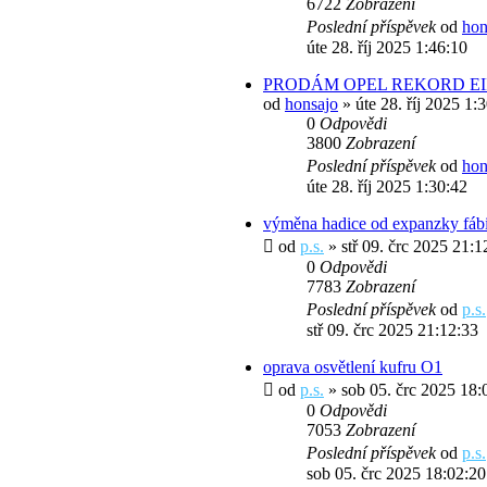
6722
Zobrazení
Poslední příspěvek
od
hon
úte 28. říj 2025 1:46:10
PRODÁM OPEL REKORD EI
od
honsajo
» úte 28. říj 2025 1:
0
Odpovědi
3800
Zobrazení
Poslední příspěvek
od
hon
úte 28. říj 2025 1:30:42
výměna hadice od expanzky fá
od
p.s.
» stř 09. črc 2025 21:1
0
Odpovědi
7783
Zobrazení
Poslední příspěvek
od
p.s.
stř 09. črc 2025 21:12:33
oprava osvětlení kufru O1
od
p.s.
» sob 05. črc 2025 18:
0
Odpovědi
7053
Zobrazení
Poslední příspěvek
od
p.s.
sob 05. črc 2025 18:02:20