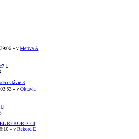
:39:06 » v
Meriva A
e7
6
oda octávie 3
:03:53 » v
Oktavia
3
EL REKORD EII
46:10 » v
Rekord E