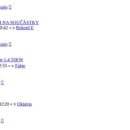
sajo
I NA SOUČÁSTKY
30:42 » v
Rekord E
sajo
bie 1.4 55KW
2:33 » v
Fabie
02:20 » v
Oktavia