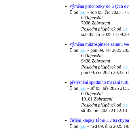
výměna průchodky do 5 tých dv
od
p.s.
» sob 05. črc 2025 17:
0
Odpovědi
7096
Zobrazení
Poslední příspěvek
od
p.s.
sob 05. črc 2025 17:09:30
výměna mikrospínače zámku vec
od
p.s.
» pon 09. čer 2025 20:
0
Odpovědi
9438
Zobrazení
Poslední příspěvek
od
p.s.
pon 09. čer 2025 20:33:5
přetěsnění spodního mazání tur
od
p.s.
» stř 05. bře 2025 21:
0
Odpovědi
10181
Zobrazení
Poslední příspěvek
od
p.s.
stř 05. bře 2025 21:12:13
čištění klapky fábie 1,2 tsi chyb
od
p.s.
» ned 09. úno 2025 19