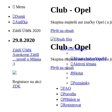
Menu
Club - Opel
Domů
Autíčka
Skupina majitelů aut značky Opel ( a ji
Přejít na obsah
Zátiší Úštěk 2020
29.8.2020
Club - Opel
Rychlé odkazy
Zátiší Úštěk
Autokemp Zátiší
Témata bez odpovědí
Skupina majitelů aut značky Opel ( a ji
... prostě u Milana
:)
Aktivní témata
Přejít na obsah
Hledat
Registrace na akci
Poznámky
ZDE
FAQ
Pravidla
Přihlásit se
Registrovat