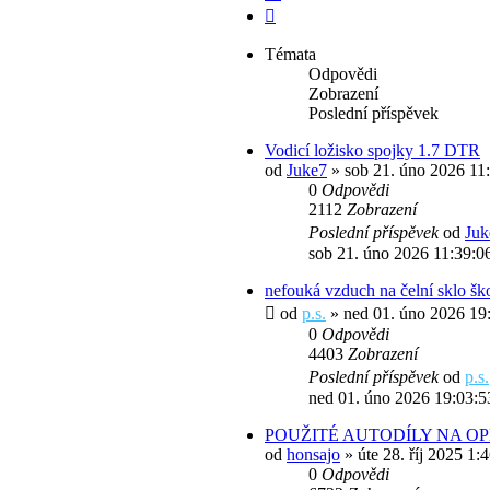
Další
Témata
Odpovědi
Zobrazení
Poslední příspěvek
Vodicí ložisko spojky 1.7 DTR
od
Juke7
» sob 21. úno 2026 11
0
Odpovědi
2112
Zobrazení
Poslední příspěvek
od
Juk
sob 21. úno 2026 11:39:0
nefouká vzduch na čelní sklo šk
od
p.s.
» ned 01. úno 2026 19
0
Odpovědi
4403
Zobrazení
Poslední příspěvek
od
p.s.
ned 01. úno 2026 19:03:5
POUŽITÉ AUTODÍLY NA OP
od
honsajo
» úte 28. říj 2025 1:
0
Odpovědi