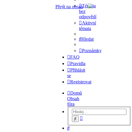
Témata
Přejít na obsah
bez
odpovědí
Aktivní
témata
Hledat
Poznámky
FAQ
Pravidla
Přihlásit
se
Registrovat
Domů
Obsah
fóra
Pokročilé
Hledat
hledání
Hledat