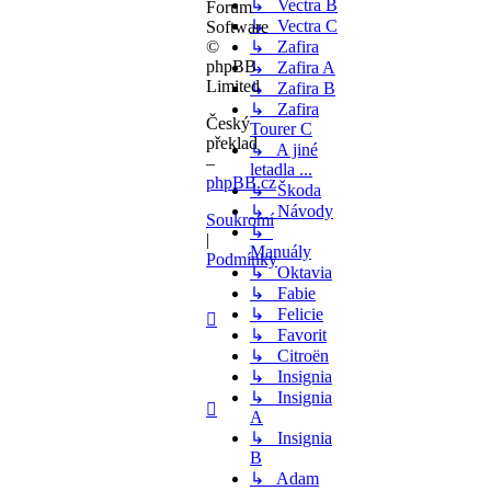
↳ Vectra B
Forum
↳ Vectra C
Software
©
↳ Zafira
phpBB
↳ Zafira A
Limited
↳ Zafira B
↳ Zafira
Český
Tourer C
překlad
↳ A jiné
–
letadla ...
phpBB.cz
↳ Škoda
↳ Návody
Soukromí
↳
|
Manuály
Podmínky
↳ Oktavia
↳ Fabie
↳ Felicie
↳ Favorit
↳ Citroën
↳ Insignia
↳ Insignia
A
↳ Insignia
B
↳ Adam