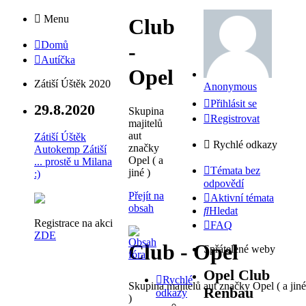
Menu
Club
Domů
-
Autíčka
Opel
Zátiší Úštěk 2020
Anonymous
Přihlásit se
29.8.2020
Skupina
Registrovat
majitelů
aut
Zátiší Úštěk
Rychlé odkazy
značky
Autokemp Zátiší
Opel ( a
... prostě u Milana
Témata bez
jiné )
:)
odpovědí
Přejít na
Aktivní témata
obsah
Hledat
Registrace na akci
FAQ
ZDE
Club - Opel
Spřátelené weby
Opel Club
Rychlé
Skupina majitelů aut značky Opel ( a jiné
Renbau
odkazy
)