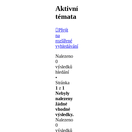
Aktivní
témata
Přejít
na
rozšířené
vyhledávání
Nalezeno
0
výsledků
hledání
•
Stránka
1
z
1
Nebyly
nalezeny
žádné
vhodné
výsledky.
Nalezeno
0
výsledků