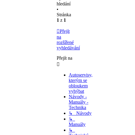
hledání
•
Stránka
1
z
1
Přejít
na
rozšířené
vyhledávání
Přejít na
Autoservisy,
kterým se
obloukem
vyhýbat
Návody -
Manuály -
Technika
↳ Návody
↳
Manuály
↳