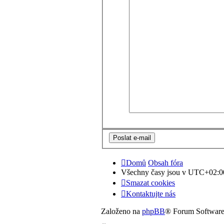
Domů
Obsah fóra
Všechny časy jsou v
UTC+02:0
Smazat cookies
Kontaktujte nás
Založeno na
phpBB
® Forum Softwar