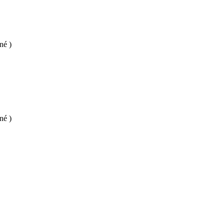
né )
né )