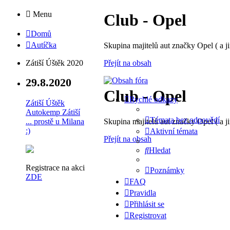
Menu
Club - Opel
Domů
Autíčka
Skupina majitelů aut značky Opel ( a ji
Přejít na obsah
Zátiší Úštěk 2020
29.8.2020
Club - Opel
Rychlé odkazy
Zátiší Úštěk
Autokemp Zátiší
Témata bez odpovědí
Skupina majitelů aut značky Opel ( a ji
... prostě u Milana
:)
Aktivní témata
Přejít na obsah
Hledat
Registrace na akci
Poznámky
ZDE
FAQ
Pravidla
Přihlásit se
Registrovat