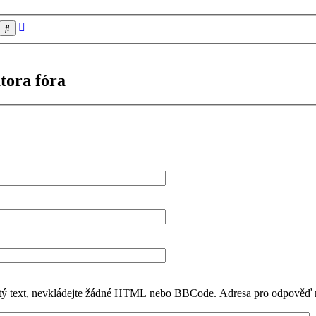
Pokročilé
Hledat
hledání
tora fóra
stý text, nevkládejte žádné HTML nebo BBCode. Adresa pro odpověď n