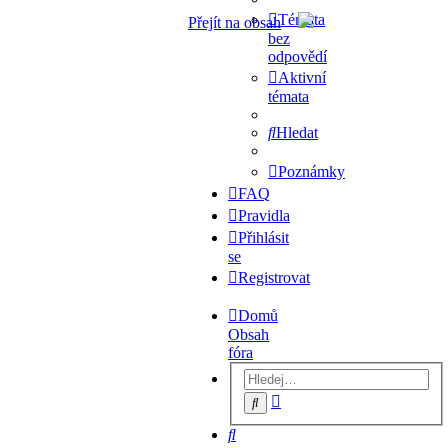
Témata
Přejít na obsah
bez
odpovědí
Aktivní
témata
Hledat
Poznámky
FAQ
Pravidla
Přihlásit
se
Registrovat
Domů
Obsah
fóra
Pokročilé
Hledat
hledání
Hledat