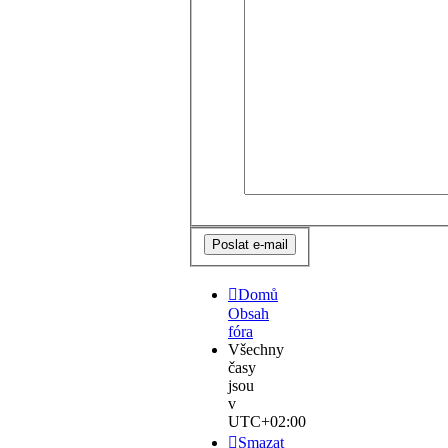
Domů
Obsah
fóra
Všechny
časy
jsou
v
UTC+02:00
Smazat