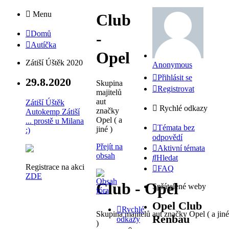
Menu
Club
Domů
-
Autíčka
Opel
Zátiší Úštěk 2020
Anonymous
Přihlásit se
29.8.2020
Skupina
Registrovat
majitelů
aut
Zátiší Úštěk
Rychlé odkazy
značky
Autokemp Zátiší
Opel ( a
... prostě u Milana
Témata bez
jiné )
:)
odpovědí
Přejít na
Aktivní témata
obsah
Hledat
Registrace na akci
FAQ
ZDE
Club - Opel
Spřátelené weby
Opel Club
Rychlé
Skupina majitelů aut značky Opel ( a jiné
Renbau
odkazy
)