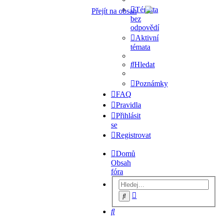
Témata
Přejít na obsah
bez
odpovědí
Aktivní
témata
Hledat
Poznámky
FAQ
Pravidla
Přihlásit
se
Registrovat
Domů
Obsah
fóra
Pokročilé
Hledat
hledání
Hledat