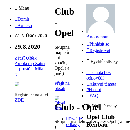
Menu
Club
Domů
-
Autíčka
Opel
Zátiší Úštěk 2020
Anonymous
Přihlásit se
29.8.2020
Skupina
Registrovat
majitelů
aut
Zátiší Úštěk
Rychlé odkazy
značky
Autokemp Zátiší
Opel ( a
... prostě u Milana
Témata bez
jiné )
:)
odpovědí
Přejít na
Aktivní témata
obsah
Hledat
Registrace na akci
FAQ
ZDE
Club - Opel
Spřátelené weby
Opel Club
Rychlé
Skupina majitelů aut značky Opel ( a jiné
Renbau
odkazy
)