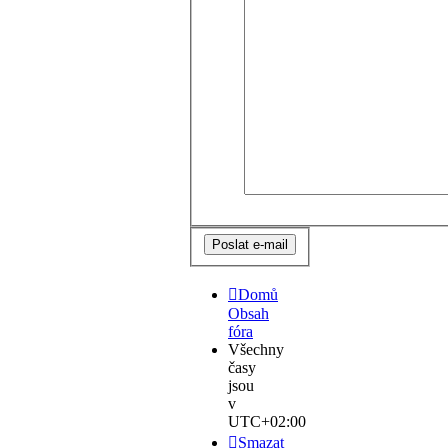
Domů
Obsah
fóra
Všechny
časy
jsou
v
UTC+02:00
Smazat