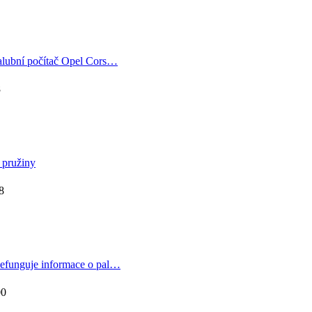
alubní počítač Opel Cors…
8
 pružiny
8
efunguje informace o pal…
00
k