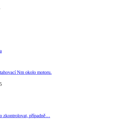
5
k
a
tahovací Nm okolo motoru.
5
k
o zkontrolovat, případně…