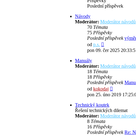
Příspěvky
Poslední příspěvek
Návody
Moderátor:
Moderátor návodů
70
Témata
75
Příspěvky
Poslední příspěvek
výměn
Zobrazit
od
p.s.
poslední
pon 09. čer 2025 20:33:5
příspěvek
Manuály
Moderátor:
Moderátor návodů
18
Témata
18
Příspěvky
Poslední příspěvek
Manuá
Zobrazit
od
kokodaj
poslední
pon 25. úno 2019 17:25:
příspěvek
Technický koutek
Řešení technických dilemat
Moderátor:
Moderátor návodů
8
Témata
16
Příspěvky
Poslední příspěvek
Re: N