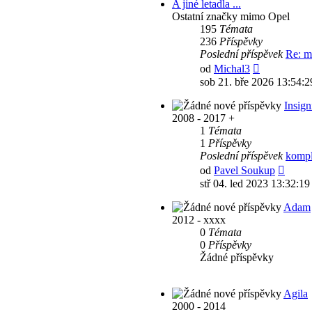
A jiné letadla ...
Ostatní značky mimo Opel
195
Témata
236
Příspěvky
Poslední příspěvek
Re: m
Zobrazit
od
Michal3
poslední
sob 21. bře 2026 13:54:2
příspěvek
Insign
2008 - 2017 +
1
Témata
1
Příspěvky
Poslední příspěvek
kompl
Zobraz
od
Pavel Soukup
posled
stř 04. led 2023 13:32:19
přísp
Adam
2012 - xxxx
0
Témata
0
Příspěvky
Žádné příspěvky
Agila
2000 - 2014