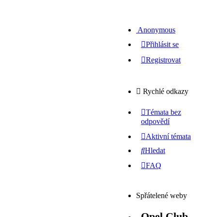
Anonymous
Přihlásit se
Registrovat
Rychlé odkazy
Témata bez
odpovědí
Aktivní témata
Hledat
FAQ
Spřátelené weby
Opel Club