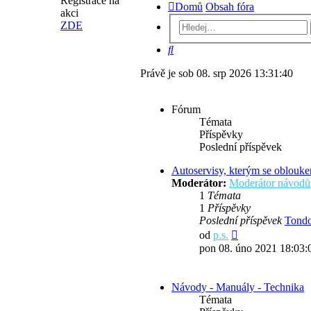
Registrace na
Domů
Obsah fóra
akci
ZDE
Hledat
Právě je sob 08. srp 2026 13:31:40
Fórum
Témata
Příspěvky
Poslední příspěvek
Autoservisy, kterým se oblouk
Moderátor:
Moderátor návodů
1
Témata
1
Příspěvky
Poslední příspěvek
Tondo
Zobrazit
od
p.s.
poslední
pon 08. úno 2021 18:03:
příspěvek
Návody - Manuály - Technika
Témata