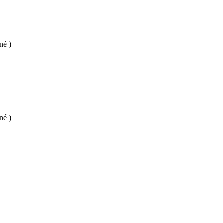
né )
né )