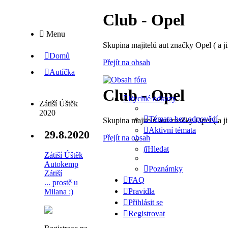
Club - Opel
Menu
Skupina majitelů aut značky Opel ( a ji
Domů
Přejít na obsah
Autíčka
Club - Opel
Rychlé odkazy
Zátiší Úštěk
2020
Témata bez odpovědí
Skupina majitelů aut značky Opel ( a ji
Aktivní témata
29.8.2020
Přejít na obsah
Hledat
Zátiší Úštěk
Autokemp
Poznámky
Zátiší
FAQ
... prostě u
Pravidla
Milana :)
Přihlásit se
Registrovat