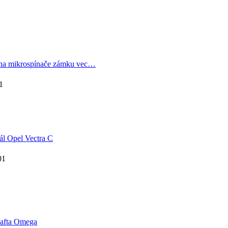
a mikrospínače zámku vec…
1
l Opel Vectra C
01
afta Omega