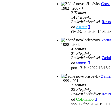
Corsa
1982 - 2007 +
2
Témata
14
Příspěvky
Poslední příspěvek
Re: p
Zobrazit
od
Alzafir
poslední
čtv 23. led 2020 15:39:2
příspěvek
Vectra
1988 - 2009
4
Témata
21
Příspěvky
Poslední příspěvek
Zadní
Zobrazit
od
fannda
poslední
pon 13. čer 2022 18:16:2
příspěvek
Zafira
1999 - 2011 +
7
Témata
25
Příspěvky
Poslední příspěvek
Re: N
Zobrazit
od
Colommbo
poslední
sob 03. úno 2024 19:30:
příspěve