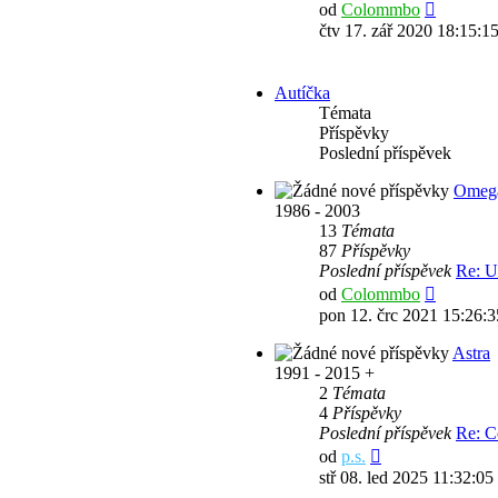
Zobrazit
od
Colommbo
poslední
čtv 17. zář 2020 18:15:1
příspěve
Autíčka
Témata
Příspěvky
Poslední příspěvek
Omeg
1986 - 2003
13
Témata
87
Příspěvky
Poslední příspěvek
Re: U
Zobrazit
od
Colommbo
poslední
pon 12. črc 2021 15:26:3
příspěve
Astra
1991 - 2015 +
2
Témata
4
Příspěvky
Poslední příspěvek
Re: C
Zobrazit
od
p.s.
poslední
stř 08. led 2025 11:32:05
příspěvek