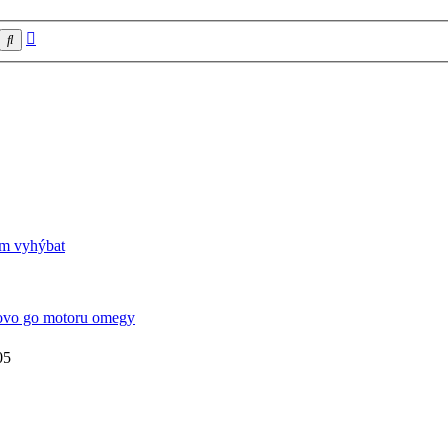
Pokročilé
Hledat
hledání
em vyhýbat
vo go motoru omegy
05