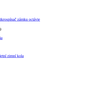
ikrospínač zámku octávie
9
ia
etní zimní kola
it
ní
ěvek