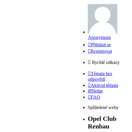
Anonymous
Přihlásit se
Registrovat
Rychlé odkazy
Témata bez
odpovědí
Aktivní témata
Hledat
FAQ
Spřátelené weby
Opel Club
Renbau