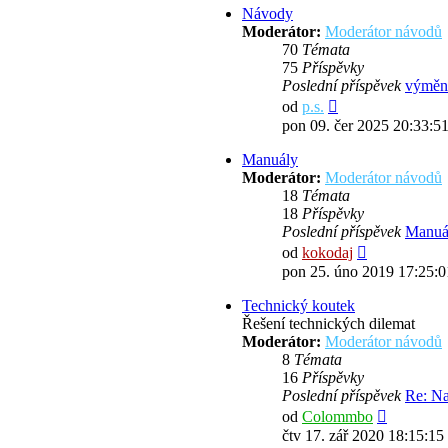
Návody
Moderátor:
Moderátor návodů
70
Témata
75
Příspěvky
Poslední příspěvek
výměn
Zobrazit
od
p.s.
poslední
pon 09. čer 2025 20:33:5
příspěvek
Manuály
Moderátor:
Moderátor návodů
18
Témata
18
Příspěvky
Poslední příspěvek
Manuál
Zobrazit
od
kokodaj
poslední
pon 25. úno 2019 17:25:0
příspěvek
Technický koutek
Řešení technických dilemat
Moderátor:
Moderátor návodů
8
Témata
16
Příspěvky
Poslední příspěvek
Re: N
Zobrazit
od
Colommbo
poslední
čtv 17. zář 2020 18:15:15