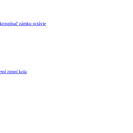
krospínač zámku octávie
tní zimní kola
it
ní
vek