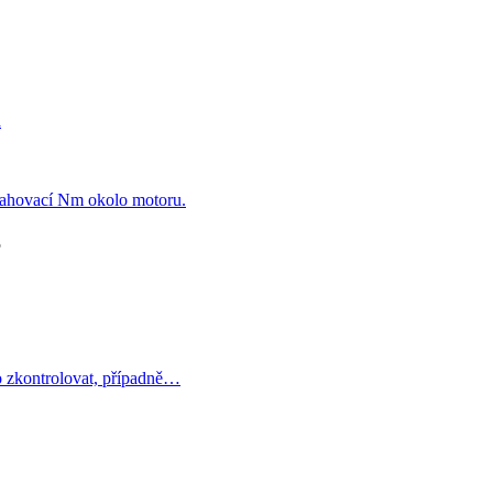
a
ahovací Nm okolo motoru.
5
 zkontrolovat, případně…