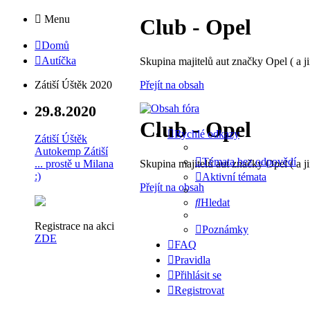
Menu
Club - Opel
Domů
Autíčka
Skupina majitelů aut značky Opel ( a ji
Přejít na obsah
Zátiší Úštěk 2020
29.8.2020
Club - Opel
Rychlé odkazy
Zátiší Úštěk
Autokemp Zátiší
Témata bez odpovědí
Skupina majitelů aut značky Opel ( a ji
... prostě u Milana
:)
Aktivní témata
Přejít na obsah
Hledat
Registrace na akci
Poznámky
ZDE
FAQ
Pravidla
Přihlásit se
Registrovat