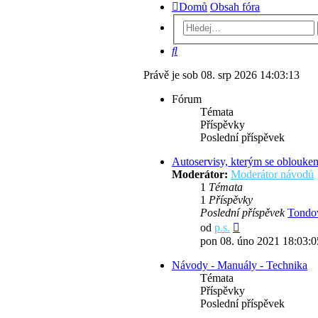
Domů
Obsah fóra
Hledat
Právě je sob 08. srp 2026 14:03:13
Fórum
Témata
Příspěvky
Poslední příspěvek
Autoservisy, kterým se oblouke
Moderátor:
Moderátor návodů
1
Témata
1
Příspěvky
Poslední příspěvek
Tondo
Zobrazit
od
p.s.
poslední
pon 08. úno 2021 18:03:0
příspěvek
Návody - Manuály - Technika
Témata
Příspěvky
Poslední příspěvek