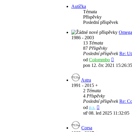
příspěvek
Autíčka
Témata
Příspěvky
Poslední příspěvek
Omeg
1986 - 2003
13
Témata
87
Příspěvky
Poslední příspěvek
Re: Ut
Zobrazit
od
Colommbo
poslední
pon 12. črc 2021 15:26:3
příspěvek
Astra
1991 - 2015 +
2
Témata
4
Příspěvky
Poslední příspěvek
Re: Co
Zobrazit
od
p.s.
poslední
stř 08. led 2025 11:32:05
příspěvek
Corsa