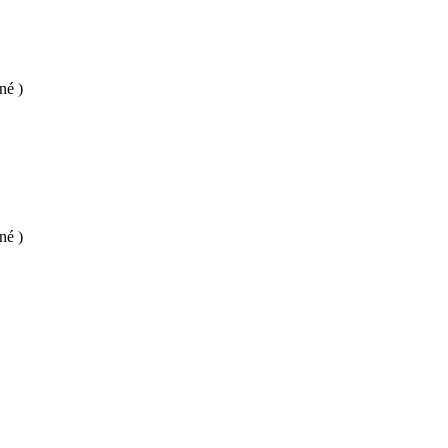
né )
né )