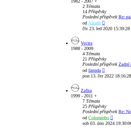
1982 - 2007 +
2
Témata
14
Příspěvky
Poslední příspěvek
Re: pa
Zobrazit
od
Alzafir
poslední
čtv 23. led 2020 15:39:28
příspěvek
Vectra
1988 - 2009
4
Témata
21
Příspěvky
Poslední příspěvek
Zadní 
Zobrazit
od
fannda
poslední
pon 13. čer 2022 18:16:2
příspěvek
Zafira
1999 - 2011 +
7
Témata
25
Příspěvky
Poslední příspěvek
Re: Ne
Zobrazit
od
Colommbo
poslední
sob 03. úno 2024 19:30:0
příspěvek