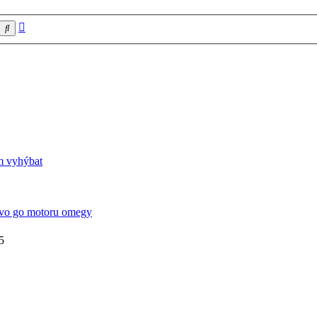
Pokročilé
Hledat
hledání
m vyhýbat
vo go motoru omegy
5