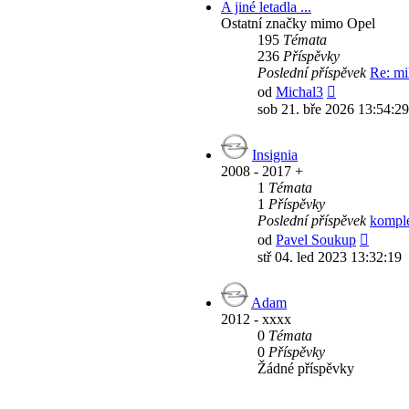
A jiné letadla ...
Ostatní značky mimo Opel
195
Témata
236
Příspěvky
Poslední příspěvek
Re: mi
Zobrazit
od
Michal3
poslední
sob 21. bře 2026 13:54:29
příspěvek
Insignia
2008 - 2017 +
1
Témata
1
Příspěvky
Poslední příspěvek
komple
Zobraz
od
Pavel Soukup
posled
stř 04. led 2023 13:32:19
příspě
Adam
2012 - xxxx
0
Témata
0
Příspěvky
Žádné příspěvky