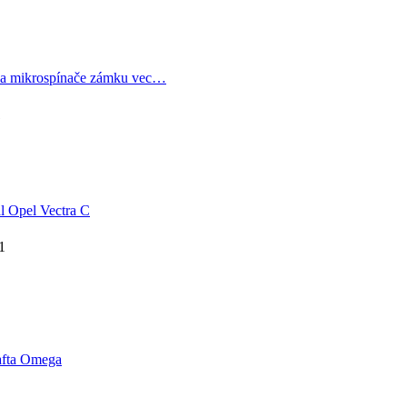
a mikrospínače zámku vec…
1
 Opel Vectra C
1
afta Omega