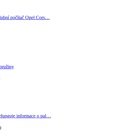
lubní počítač Opel Cors…
pružiny
8
funguje informace o pal…
0