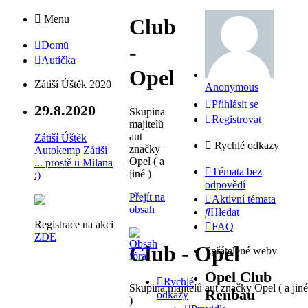
Menu
Club
Domů
-
Autíčka
Opel
Zátiší Úštěk 2020
Anonymous
Přihlásit se
29.8.2020
Skupina
Registrovat
majitelů
aut
Zátiší Úštěk
Rychlé odkazy
značky
Autokemp Zátiší
Opel ( a
... prostě u Milana
Témata bez
jiné )
:)
odpovědí
Přejít na
Aktivní témata
obsah
Hledat
Registrace na akci
FAQ
ZDE
Club - Opel
Spřátelené weby
Opel Club
Rychlé
Skupina majitelů aut značky Opel ( a jiné
Renbau
odkazy
)