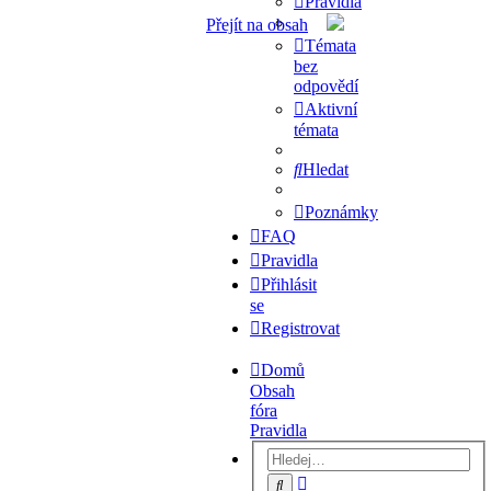
Pravidla
Přejít na obsah
Témata
bez
odpovědí
Aktivní
témata
Hledat
Poznámky
FAQ
Pravidla
Přihlásit
se
Registrovat
Domů
Obsah
fóra
Pravidla
Pokročilé
Hledat