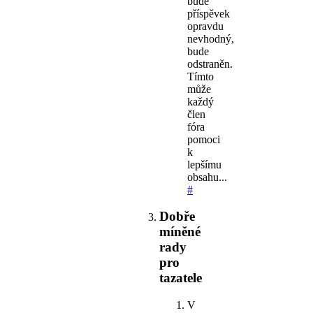
bude
příspěvek
opravdu
nevhodný,
bude
odstraněn.
Tímto
může
každý
člen
fóra
pomoci
k
lepšímu
obsahu...
#
Dobře
míněné
rady
pro
tazatele
V