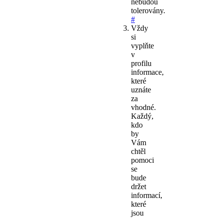
nebudou
tolerovány.
#
Vždy
si
vyplňte
v
profilu
informace,
které
uznáte
za
vhodné.
Každý,
kdo
by
Vám
chtěl
pomoci
se
bude
držet
informací,
které
jsou