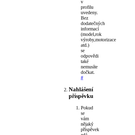
v
profilu
uvedeny.
Bez
dodatečných
informací
(model,rok
výroby,motorizace
atd.)
se
odpovědi
také
nemusíte
dočkat.
#
Nahlášení
příspěvku
Pokud
se
vám
nějaký
příspěvek
zdá