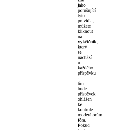
jako
porušující
tyto
pravidla,
můžete
kliknout
na
vykřičník
,
který
se
nachází
u
každého
příspěvku
-
tím
bude
příspěvek
ohlášen
ke
kontrole
moderátorům
fóra.
Pokud