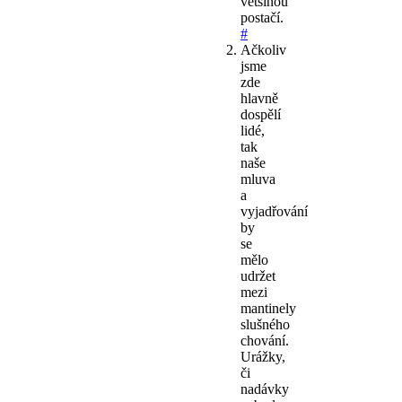
většinou
postačí.
#
Ačkoliv
jsme
zde
hlavně
dospělí
lidé,
tak
naše
mluva
a
vyjadřování
by
se
mělo
udržet
mezi
mantinely
slušného
chování.
Urážky,
či
nadávky