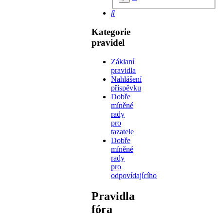
hledání
Hledat
Kategorie
pravidel
Záklaní
pravidla
Nahlášení
příspěvku
Dobře
míněné
rady
pro
tazatele
Dobře
míněné
rady
pro
odpovídajícího
Pravidla
fóra