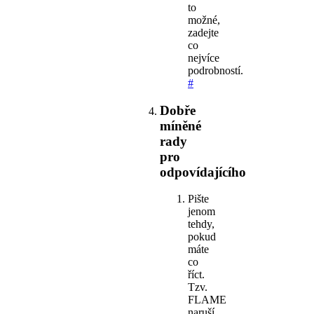
to
možné,
zadejte
co
nejvíce
podrobností.
#
Dobře
míněné
rady
pro
odpovídajícího
Pište
jenom
tehdy,
pokud
máte
co
říct.
Tzv.
FLAME
naruší