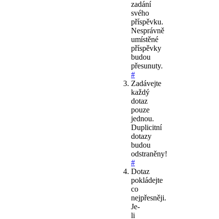
zadání
svého
příspěvku.
Nesprávně
umístěné
příspěvky
budou
přesunuty.
#
Zadávejte
každý
dotaz
pouze
jednou.
Duplicitní
dotazy
budou
odstraněny!
#
Dotaz
pokládejte
co
nejpřesněji.
Je-
li