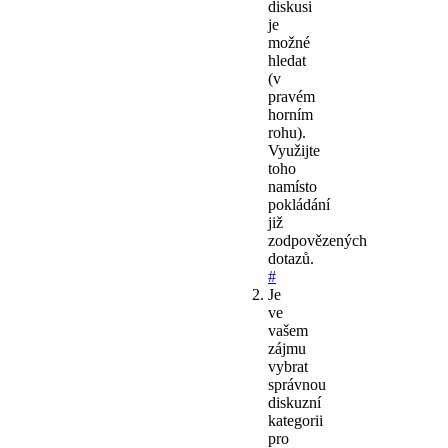
diskusi
je
možné
hledat
(v
pravém
horním
rohu).
Využijte
toho
namísto
pokládání
již
zodpovězených
dotazů.
#
Je
ve
vašem
zájmu
vybrat
správnou
diskuzní
kategorii
pro