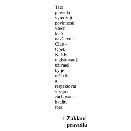
Tato
pravidla
vymezují
povinnosti
všech,
kteří
navštevují
Club -
Opel.
Každý
registrovaný
uživatel
by je
měl ctít
a
respektovat
v zájmu
zachování
kvality
fóra.
Záklaní
pravidla