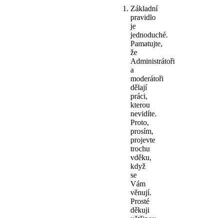
Základní
pravidlo
je
jednoduché.
Pamatujte,
že
Administrátoři
a
moderátoři
dělají
práci,
kterou
nevidíte.
Proto,
prosím,
projevte
trochu
vděku,
když
se
Vám
věnují.
Prosté
děkuji