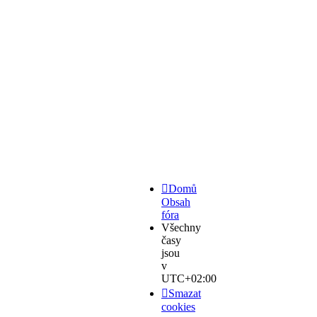
-
Obchod,
kde
jsem
nakoupil.
-
atd.
#
Domů
Obsah
fóra
Všechny
časy
jsou
v
UTC+02:00
Smazat
cookies