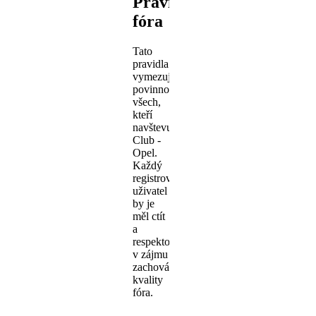
Pravidla
fóra
Tato
pravidla
vymezují
povinnosti
všech,
kteří
navštevují
Club -
Opel.
Každý
registrovaný
uživatel
by je
měl ctít
a
respektovat
v zájmu
zachování
kvality
fóra.