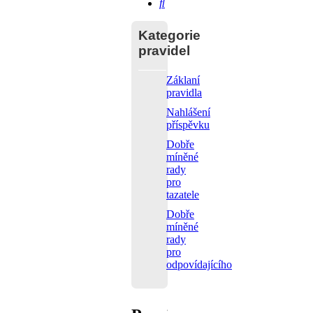
Hledat
Kategorie
pravidel
Záklaní
pravidla
Nahlášení
příspěvku
Dobře
míněné
rady
pro
tazatele
Dobře
míněné
rady
pro
odpovídajícího