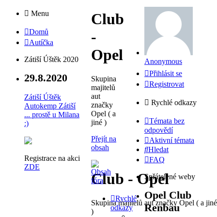
Menu
Club
Domů
-
Autíčka
Opel
Zátiší Úštěk 2020
Anonymous
Přihlásit se
29.8.2020
Skupina
Registrovat
majitelů
aut
Zátiší Úštěk
Rychlé odkazy
značky
Autokemp Zátiší
Opel ( a
... prostě u Milana
Témata bez
jiné )
:)
odpovědí
Přejít na
Aktivní témata
obsah
Hledat
Registrace na akci
FAQ
ZDE
Club - Opel
Spřátelené weby
Opel Club
Rychlé
Skupina majitelů aut značky Opel ( a jiné
Renbau
odkazy
)