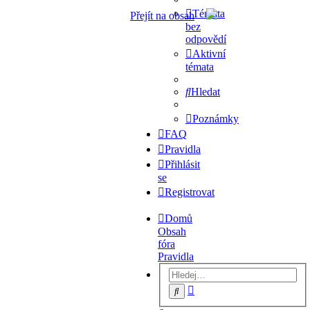
Témata
Přejít na obsah
bez
odpovědí
Aktivní
témata
Hledat
Poznámky
FAQ
Pravidla
Přihlásit
se
Registrovat
Domů
Obsah
fóra
Pravidla
Pokročilé
Hledat
hledání