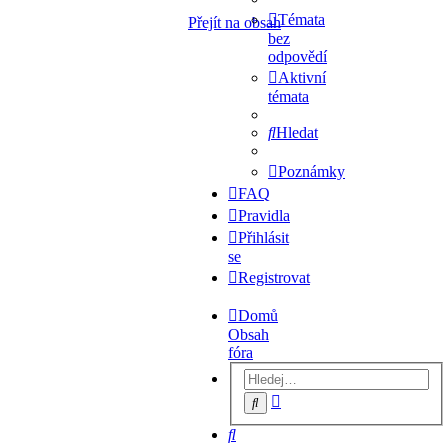
Témata
Přejít na obsah
bez
odpovědí
Aktivní
témata
Hledat
Poznámky
FAQ
Pravidla
Přihlásit
se
Registrovat
Domů
Obsah
fóra
Pokročilé
Hledat
hledání
Hledat