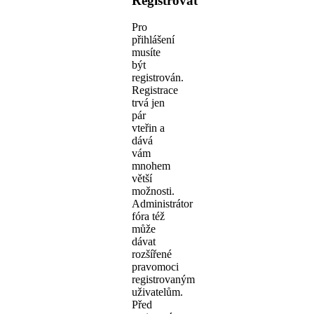
Registrovat
Pro
přihlášení
musíte
být
registrován.
Registrace
trvá jen
pár
vteřin a
dává
vám
mnohem
větší
možnosti.
Administrátor
fóra též
může
dávat
rozšířené
pravomoci
registrovaným
uživatelům.
Před