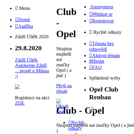
Anonymous
Menu
Club
Přihlásit se
Domů
-
Registrovat
Autíčka
Opel
Rychlé odkazy
Zátiší Úštěk 2020
Témata bez
29.8.2020
Skupina
odpovědí
majitelů
Aktivní témata
aut
Zátiší Úštěk
Hledat
značky
Autokemp Zátiší
FAQ
Opel ( a
... prostě u Milana
jiné )
:)
Spřátelené weby
Přejít na
Opel Club
obsah
Renbau
Registrace na akci
ZDE
Club - Opel
Rychlé
Skupina majitelů aut značky Opel ( a jiné
odkazy
)