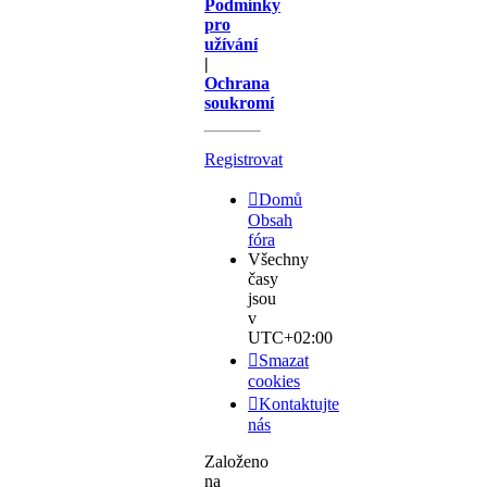
Podmínky
pro
užívání
|
Ochrana
soukromí
Registrovat
Domů
Obsah
fóra
Všechny
časy
jsou
v
UTC+02:00
Smazat
cookies
Kontaktujte
nás
Založeno
na