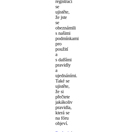
registrací
se
ujistěte,
že jste
se
obeznámili
s našimi
podmínkami
pro
použití
a
s dalšími
pravidly
a
ujednáními.
Také se
ujistěte,
že si
přečtete
jakákoliv
pravidla,
která se
na fóru
objeví.