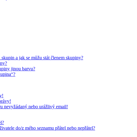
skupin a jak se můžu stát členem skupiny?
iny?
upiny jinou barvu?
kupina“?
y!
právy!
ru nevyžádaný nebo urážlivý email!
el?
uživatele do/z mého seznamu přátel nebo nepřátel?