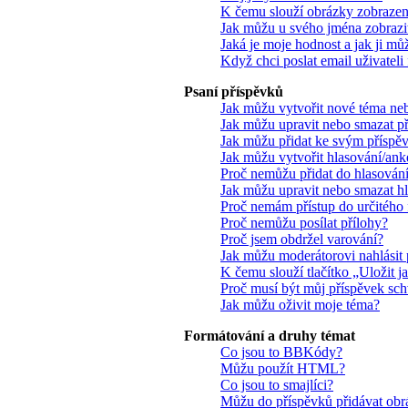
K čemu slouží obrázky zobrazen
Jak můžu u svého jména zobrazit
Jaká je moje hodnost a jak ji mů
Když chci poslat email uživateli 
Psaní příspěvků
Jak můžu vytvořit nové téma ne
Jak můžu upravit nebo smazat p
Jak můžu přidat ke svým příspě
Jak můžu vytvořit hlasování/ank
Proč nemůžu přidat do hlasování
Jak můžu upravit nebo smazat h
Proč nemám přístup do určitého 
Proč nemůžu posílat přílohy?
Proč jsem obdržel varování?
Jak můžu moderátorovi nahlásit 
K čemu slouží tlačítko „Uložit 
Proč musí být můj příspěvek sc
Jak můžu oživit moje téma?
Formátování a druhy témat
Co jsou to BBKódy?
Můžu použít HTML?
Co jsou to smajlíci?
Můžu do příspěvků přidávat obr