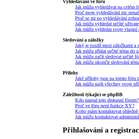
Vyhledávání ve fóru
Jak můžu vyhledávat na celém fó
Proč moje vyhledávání nic nena
Proč se mi po vyhledávání zobra
Jak můžu vyhledat určité uživate
Jak můžu vyhledat svoje vlastní
Sledování a záložky
Jaký je rozdíl mezi záložkami a
Jak můžu přidat určité téma do z
Jak můžu začít sledovat určité f
Jak můžu ukončit sledování téma
Přílohy
Jaké přílohy jsou na tomto fóru
Jak můžu najít všechny svoje př
Záležitosti týkající se phpBB
Kdo napsal toto diskusní fórum?
Proč ve fóru není funkce XY?
Koho mám kontaktovat ohledně stí
Jak můžu kontaktovat administrá
Přihlašování a registra