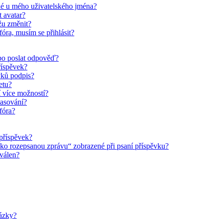
é u mého uživatelského jména?
 avatar?
žu změnit?
fóra, musím se přihlásit?
bo poslat odpověď?
říspěvek?
vků podpis?
etu?
 více možností?
lasování?
fóra?
příspěvek?
jako rozepsanou zprávu“ zobrazené při psaní příspěvku?
hválen?
ázky?