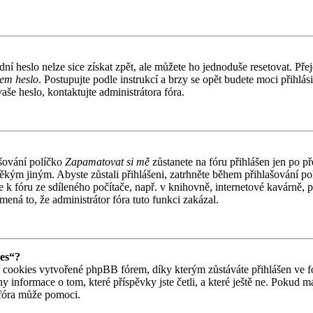
í heslo nelze sice získat zpět, ale můžete ho jednoduše resetovat. Přej
em heslo
. Postupujte podle instrukcí a brzy se opět budete moci přihlási
še heslo, kontaktujte administrátora fóra.
šování políčko
Zapamatovat si mě
zůstanete na fóru přihlášen jen po p
ěkým jiným. Abyste zůstali přihlášeni, zatrhněte během přihlašování p
 k fóru ze sdíleného počítače, např. v knihovně, internetové kavárně, 
mená to, že administrátor fóra tuto funkci zakázal.
ies“?
cookies vytvořené phpBB fórem, díky kterým zůstáváte přihlášen ve fó
y informace o tom, které příspěvky jste četli, a které ještě ne. Pokud 
fóra může pomoci.