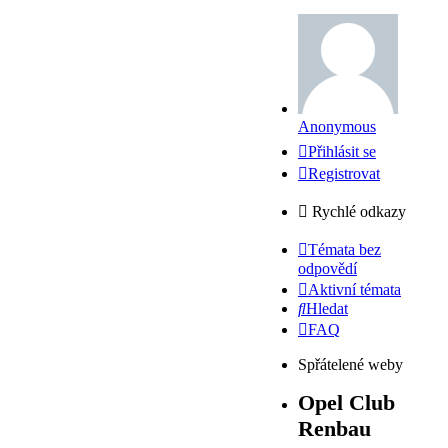
Anonymous
Přihlásit se
Registrovat
Rychlé odkazy
Témata bez
odpovědí
Aktivní témata
Hledat
FAQ
Spřátelené weby
Opel Club
Renbau