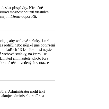
l odesílat příspěvky. Nicméně
příklad možnost použití vlastních
vám ji můžeme doporučit.
duje, aby webové stránky, které
s rodičů nebo nějaké jiné potvrzení
 mladších 13 let. Pokud si nejste
ýká webové stránky, na kterou se
imited ani majitelé tohoto fóra
, kromě těch uvedených v otázce
 fóra. Administrátor mohl také
aktujte administrátora fóra a