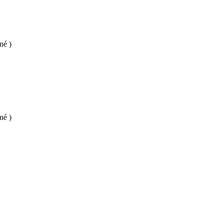
né )
né )