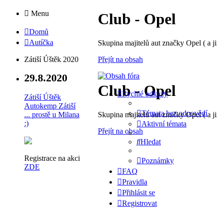
Menu
Club - Opel
Domů
Autíčka
Skupina majitelů aut značky Opel ( a ji
Přejít na obsah
Zátiší Úštěk 2020
29.8.2020
Club - Opel
Rychlé odkazy
Zátiší Úštěk
Autokemp Zátiší
Témata bez odpovědí
Skupina majitelů aut značky Opel ( a ji
... prostě u Milana
:)
Aktivní témata
Přejít na obsah
Hledat
Registrace na akci
Poznámky
ZDE
FAQ
Pravidla
Přihlásit se
Registrovat