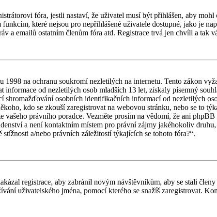
trátorovi fóra, jestli nastaví, že uživatel musí být přihlášen, aby moh
ím funkcím, které nejsou pro nepřihlášené uživatele dostupné, jako je na
áv a emailů ostatním členům fóra atd. Registrace trvá jen chvíli a tak 
1998 na ochranu soukromí nezletilých na internetu. Tento zákon vyža
informace od nezletilých osob mladších 13 let, získaly písemný souhla
í shromažďování osobních identifikačních informací od nezletilých osob
ako někoho, kdo se zkouší zaregistrovat na webovou stránku, nebo se to t
ujte vašeho právního poradce. Vezměte prosím na vědomí, že ani phpBB L
denství a není kontaktním místem pro právní zájmy jakéhokoliv druhu
ížnosti a/nebo právních záležitostí týkajících se tohoto fóra?“.
zakázal registrace, aby zabránil novým návštěvníkům, aby se stali členy
ívání uživatelského jména, pomocí kterého se snažíš zaregistrovat. Kont