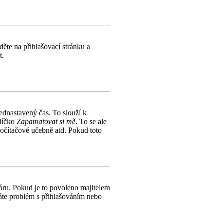
děte na přihlašovací stránku a
t.
řednastavený čas. To slouží k
olíčko
Zapamatovat si mě
. To se ale
počítačové učebně atd. Pokud toto
ru. Pokud je to povoleno majitelem
máte problém s přihlašováním nebo