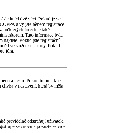
následující dvě věci. Pokud je ve
 COPPA a vy jste během registrace
 Na některých fórech je také
inistrátorem. Tato informace byla
m najdete. Pokud jste registrační
končil ve složce se spamy. Pokud
ra fóra.
jméno a heslo. Pokud tomu tak je,
bu chyba v nastavení, která by měla
é pravidelně odstraňují uživatele,
gistrujte se znovu a pokuste se více