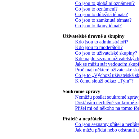
Co jsou to globální oznámení?
Co jsou to oznámení?
Co jsou to důležitá témata?
Co jsou to zamknutá témata?
Co jsou to ikony témat?
Uživatelské úrovně a skupiny
Kdo jsou to administrátoři?
Kdo jsou to moderátoři?
Co jsou to uživatelské skupiny?
Kde najdu seznam uživatelských 
Jak se můžu stát vedoucím skup
Proč mají některé uživatelské sk
Co je to „Výchozí uživatelská s
K čemu slouží odkaz „Tým“?
Soukromé zprávy
Nemůžu posílat soukromé zpráv
Dostávám nechtěné soukromé z
Přišel mi od někoho na tomto fó
Přátelé a nepřátelé
Co jsou seznamy přátel a nepřát
Jak můžu přidat nebo odstranit 