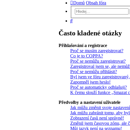
Domů
Obsah fóra
Hledat
Často kladené otázky
Přihlašování a registrace
Proč se musím zaregistrovat?
Co je to COPPA?
Proč se nemůžu zaregistrovat?
Zaregistroval jsem se, ale nemůžu
Proč se nemůžu přihlásit?
Byl jsem ve fóru zaregistrovaný,
Zapomněl jsem heslo!
Proč se automaticky odhlašuji?
K čemu slouží funkce „Smazat 
Předvolby a nastavení uživatele
Jak můžu změnit svoje nastaven
Jak můžu zabránit tomu, aby byl
Zobrazení časů není správné!
Změnil jsem časovou zónu, ale č
Můj jazyk není na seznamu!