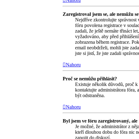
Nahoru
Zaregistroval jsem se, ale nemůžu se 
Nejdříve zkontrolujte správnost 
fóru povolena registrace v soul
zadali, že ještě nemáte třináct l
vyžadováno, aby před přihlášení
zobrazena během registrace. Pokud
email neobdrželi, mohli jste zad
jste si jistí, že jste zadali spr
Nahoru
Proč se nemůžu přihlásit?
Existuje několik důvodů, proč k 
kontaktujte administrátora fóra, 
být odstraněna.
Nahoru
Byl jsem ve fóru zaregistrovaný, ale
Je možné, že administrátor z něj
kteří dlouhou dobu do fóra nic n
zapojit do diskuzí.