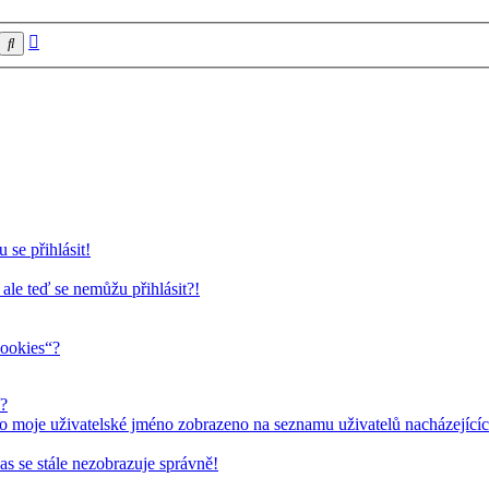
Pokročilé
Hledat
hledání
 se přihlásit!
 ale teď se nemůžu přihlásit?!
cookies“?
í?
o moje uživatelské jméno zobrazeno na seznamu uživatelů nacházejícíc
as se stále nezobrazuje správně!