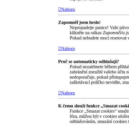
Nahoru
Zapomněl jsem heslo!
Nepropadejte panice! Vaše původn
klikněte na odkaz
Zapomněl/a js
Pokud nebudete moci resetovat va
Nahoru
Proč se automaticky odhlašuji?
Pokud nezatrhnete během přihla
zabránění zneužití vašeho účtu n
nedoporučuje, pokud přistupujete
zaškrtávací políčko nevidíte, zna
Nahoru
K čemu slouží funkce „Smazat cook
Funkce „Smazat cookies“ smaže 
fóra, můžou být v cookies uložen
odhlašováním, smazání cookies 