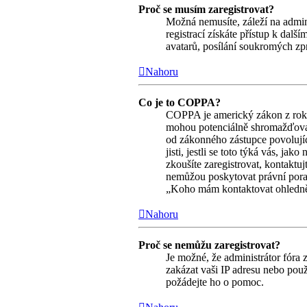
Proč se musím zaregistrovat?
Možná nemusíte, záleží na adminis
registrací získáte přístup k dalš
avatarů, posílání soukromých zpr
Nahoru
Co je to COPPA?
COPPA je americký zákon z roku 
mohou potenciálně shromažďovat 
od zákonného zástupce povolujíc
jisti, jestli se toto týká vás, j
zkoušíte zaregistrovat, kontakt
nemůžou poskytovat právní pora
„Koho mám kontaktovat ohledně st
Nahoru
Proč se nemůžu zaregistrovat?
Je možné, že administrátor fóra 
zakázat vaši IP adresu nebo použ
požádejte ho o pomoc.