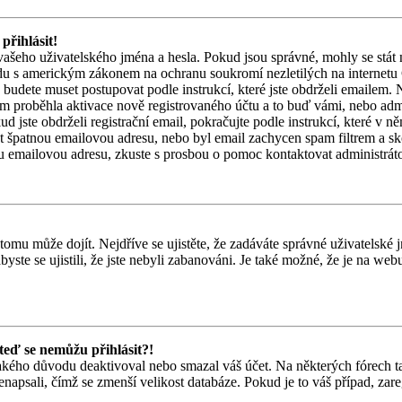
přihlásit!
vašeho uživatelského jména a hesla. Pokud jsou správné, mohly se stát 
adu s americkým zákonem na ochranu soukromí nezletilých na internetu
et, budete muset postupovat podle instrukcí, které jste obdrželi emailem.
m proběhla aktivace nově registrovaného účtu a to buď vámi, nebo adm
 jste obdrželi registrační email, pokračujte podle instrukcí, které v ně
at špatnou emailovou adresu, nebo byl email zachycen spam filtrem a s
ávnou emailovou adresu, zkuste s prosbou o pomoc kontaktovat administráto
tomu může dojít. Nejdříve se ujistěte, že zadáváte správné uživatelské 
abyste se ujistili, že jste nebyli zabanováni. Je také možné, že je na we
 teď se nemůžu přihlásit?!
akého důvodu deaktivoval nebo smazal váš účet. Na některých fórech tak
enapsali, čímž se zmenší velikost databáze. Pokud je to váš případ, zare