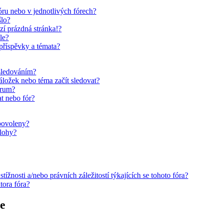
ru nebo v jednotlivých fórech?
šlo?
zí prázdná stránka!?
le?
 příspěvky a témata?
 sledováním?
áložek nebo téma začít sledovat?
órum?
t nebo fór?
 povoleny?
ílohy?
žnosti a/nebo právních záležitostí týkajících se tohoto fóra?
tora fóra?
ce