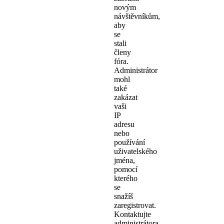
novým
návštěvníkům,
aby
se
stali
členy
fóra.
Administrátor
mohl
také
zakázat
vaši
IP
adresu
nebo
používání
uživatelského
jména,
pomocí
kterého
se
snažíš
zaregistrovat.
Kontaktujte
administrátora