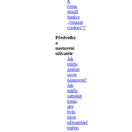
K
čemu
slouží
funkce
„Smazat
cookies“?
Předvolby
a
nastavení
uživatele
Jak
můžu
změnit
svoje
nastavení?
Jak
můžu
zabránit
tomu,
aby
bylo
moje
uživatelské
jméno