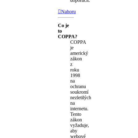
doporučit.
Nahoru
Co je
to
COPPA?
COPPA
je
americký
zákon
z
roku
1998
na
ochranu
soukromí
nezletilých
na
internetu.
Tento
zákon
vyžaduje,
aby
webové