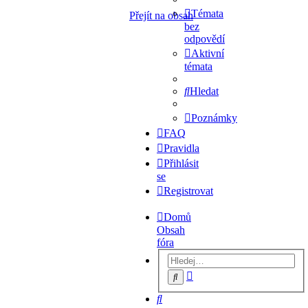
Témata
Přejít na obsah
bez
odpovědí
Aktivní
témata
Hledat
Poznámky
FAQ
Pravidla
Přihlásit
se
Registrovat
Domů
Obsah
fóra
Pokročilé
Hledat
hledání
Hledat