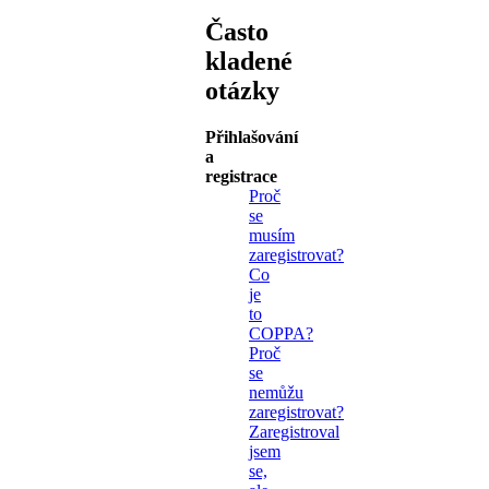
Často
kladené
otázky
Přihlašování
a
registrace
Proč
se
musím
zaregistrovat?
Co
je
to
COPPA?
Proč
se
nemůžu
zaregistrovat?
Zaregistroval
jsem
se,