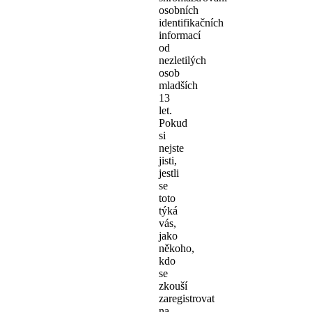
osobních
identifikačních
informací
od
nezletilých
osob
mladších
13
let.
Pokud
si
nejste
jisti,
jestli
se
toto
týká
vás,
jako
někoho,
kdo
se
zkouší
zaregistrovat
na