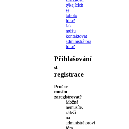
týkajících
se
tohoto
fóra?
Jak
můžu
kontaktovat
administrátora
fóra?
Přihlašování
a
registrace
Proč se
musím
zaregistrovat?
Možná
nemusíte,
záleží
na
administrátorovi
fóra,