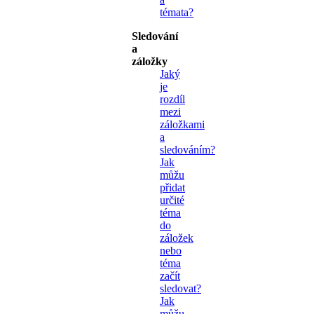
témata?
Sledování
a
záložky
Jaký
je
rozdíl
mezi
záložkami
a
sledováním?
Jak
můžu
přidat
určité
téma
do
záložek
nebo
téma
začít
sledovat?
Jak
můžu