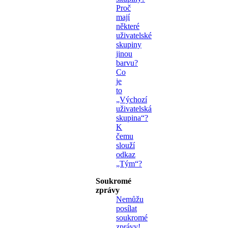
Proč
mají
některé
uživatelské
skupiny
jinou
barvu?
Co
je
to
„Výchozí
uživatelská
skupina“?
K
čemu
slouží
odkaz
„Tým“?
Soukromé
zprávy
Nemůžu
posílat
soukromé
zprávy!