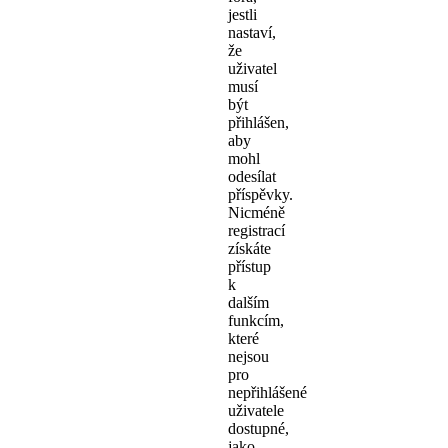
jestli
nastaví,
že
uživatel
musí
být
přihlášen,
aby
mohl
odesílat
příspěvky.
Nicméně
registrací
získáte
přístup
k
dalším
funkcím,
které
nejsou
pro
nepřihlášené
uživatele
dostupné,
jako