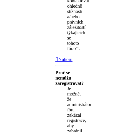
kontaktovat
ohledně
stížnosti
a/nebo
právních
záležitostí
týkajících
se
tohoto
fóra?“.
Nahoru
Proč se
nemůžu
zaregistrovat?
Je
možné,
že
administrátor
fóra
zakázal
registrace,
aby
zabránil