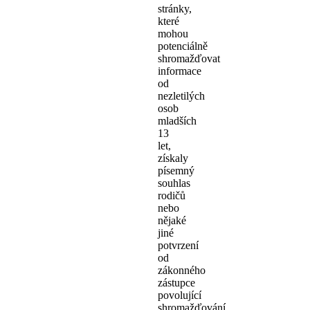
stránky,
které
mohou
potenciálně
shromažďovat
informace
od
nezletilých
osob
mladších
13
let,
získaly
písemný
souhlas
rodičů
nebo
nějaké
jiné
potvrzení
od
zákonného
zástupce
povolující
shromažďování