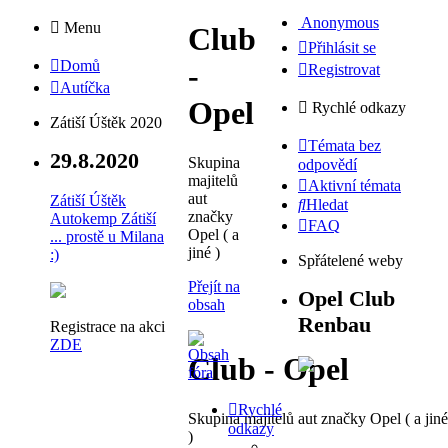
Anonymous
Menu
Club
Přihlásit se
Domů
-
Registrovat
Autíčka
Opel
Rychlé odkazy
Zátiší Úštěk 2020
Témata bez
29.8.2020
Skupina
odpovědí
majitelů
Aktivní témata
aut
Zátiší Úštěk
Hledat
značky
Autokemp Zátiší
FAQ
Opel ( a
... prostě u Milana
jiné )
:)
Spřátelené weby
Přejít na
Opel Club
obsah
Renbau
Registrace na akci
ZDE
Club - Opel
Rychlé
Skupina majitelů aut značky Opel ( a jiné
odkazy
)