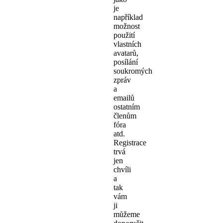
je
například
možnost
použití
vlastních
avatarů,
posílání
soukromých
zpráv
a
emailů
ostatním
členům
fóra
atd.
Registrace
trvá
jen
chvíli
a
tak
vám
ji
můžeme