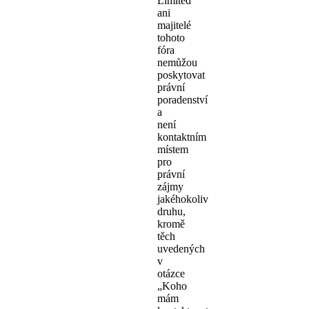
Limited
ani
majitelé
tohoto
fóra
nemůžou
poskytovat
právní
poradenství
a
není
kontaktním
místem
pro
právní
zájmy
jakéhokoliv
druhu,
kromě
těch
uvedených
v
otázce
„Koho
mám