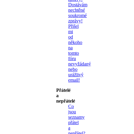
Dostávám
nechtěné
soukromé
zprávy!
Přišel
mi
od
někoho
na
tomto
fóru
nevyžádaný
nebo
urážlivý
email!
Přátelé
a
nepřátelé
Co
jsou
seznamy
přátel
a
nepřátel?