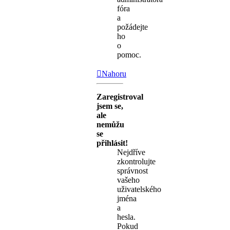
fóra
a
požádejte
ho
o
pomoc.
Nahoru
Zaregistroval
jsem se,
ale
nemůžu
se
přihlásit!
Nejdříve
zkontrolujte
správnost
vašeho
uživatelského
jména
a
hesla.
Pokud